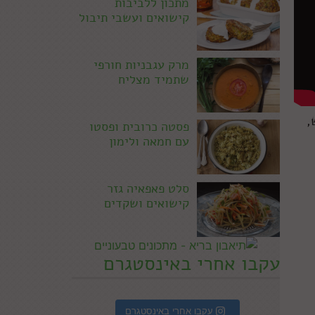
מתכון ללביבות
קישואים ועשבי תיבול
מרק עגבניות חורפי
שתמיד מצליח
,
פסטה כרובית ופסטו
עם חמאה ולימון
סלט פאפאיה גזר
קישואים ושקדים
עקבו אחרי באינסטגרם
עקבו אחרי באינסטגרם