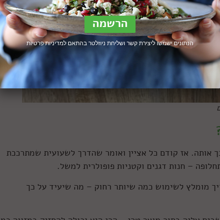
הנתונים ישמשו ליצירת קשר ושליחת ניוזלטר בהתאם ל
מדיניות פרטיות
ך אותה. אז קודם כל אציין ואומר שהדרך לשעועית שמתרככת
לופה – חנות דגנים וקטניות פופולרית למשל.
יך מומלץ לשימוש כמה שיותר רחוק – מה שיעיד על כך
בים עליה בתור מוצר טרי – הרי היא יכולה להחזיק במזווה כמ