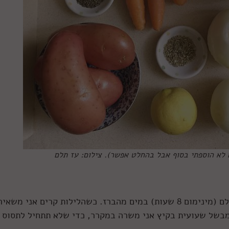
 לא הוספתי בסוף אבל בהחלט אפשר). צילום: עז תלם
אני אוהב להשרות את השעועית במשך לילה שלם (מינימום 8 שעות) במים מהברז. כשהלילות קרים אני מ
מבשל שעועית בקיץ אני משרה במקרר, כדי שלא תתחיל לתסוס