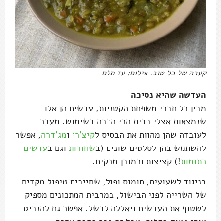
קערה של כל טוב. צילום: עז תלם
העדשה שהיא נסיכה
מבין כל חברי משפחת הקטניות, עדשים הן אלו
שנמצאות אצלי בבית הכי הרבה בשימוש. מעבר
לעובדה שהן מהוות את הבסיס ל
קיצ'רי
ו
מג'דרה
, אפשר
להשתמש בהן לסלטים שונים (ב
שחורות
וגם ב
עדשים
כתומות
!) קציצות וכמובן מרקים.
בניגוד לשעועית, חומוס ופול, שחייבים טיפול מקדים
של השרייה לפני הבישול, במרבית המתכונים מספיק
לשטוף את העדשים ויאללה לבשל. אפשר גם להנביט