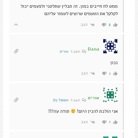
ממש לח חייבים כמון. זה תבלין שתלטני ולפעמים יכול
לקלקל את הטעמים שרוצים לשמור עליהם
הגב
2
Dana
השב ל
אורית
נכון
הגב
1
אורית
השב ל
Oz Telem
אני הולכת להכין היום!
תודה עוז!!!
הגב
1