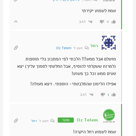
שמח לשמוע יקירתי
הגב
0
רחל
השב ל
Oz Telem
מושלם אבל ממש!!! הלכתי לפי המתכון בלי תוספות
(למרות ששקלתי להוסיף, אבל החלטתי לסמוך עליך) יצא
טעים ממש וכל כך פשוט!
אפילו הלימון שהתלבטתי- הוספתי. ויצא מעולה!
הגב
1
Oz Telem
מחבר
השב ל
רחל
שמח לשמוע רחל היקרה!