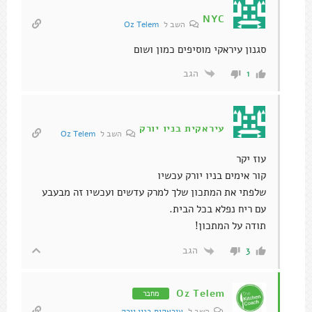
NYC
השב ל
Oz Telem
סגנון עיראקי מוסיפים כמון ושום
הגב
1
עיראקית בניו יורק
השב ל
Oz Telem
עוז יקר
קור אימים בניו יורק עכשיו
שלפתי את המתכון שלך למרק עדשים ועכשיו זה מבעבע
עם ריח נפלא בכל הבית.
תודה על המתכון!
הגב
3
Oz Telem
מחבר
השב ל
עיראקית בניו יורק