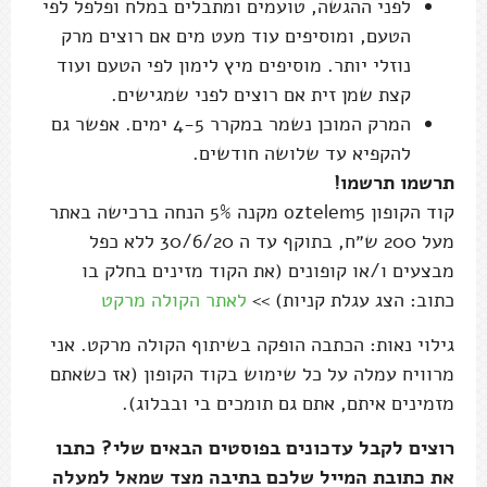
לפני ההגשה, טועמים ומתבלים במלח ופלפל לפי
הטעם, ומוסיפים עוד מעט מים אם רוצים מרק
נוזלי יותר. מוסיפים מיץ לימון לפי הטעם ועוד
קצת שמן זית אם רוצים לפני שמגישים.
המרק המוכן נשמר במקרר 4-5 ימים. אפשר גם
להקפיא עד שלושה חודשים.
תרשמו תרשמו!
קוד הקופון oztelem5 מקנה 5% הנחה ברכישה באתר
מעל 200 ש״ח, בתוקף עד ה 30/6/20 ללא כפל
מבצעים ו/או קופונים (את הקוד מזינים בחלק בו
כתוב: הצג עגלת קניות) >>
לאתר הקולה מרקט
גילוי נאות: הכתבה הופקה בשיתוף הקולה מרקט. אני
מרוויח עמלה על כל שימוש בקוד הקופון (אז כשאתם
מזמינים איתם, אתם גם תומכים בי ובבלוג).
רוצים לקבל עדכונים בפוסטים הבאים שלי? כתבו
את כתובת המייל שלכם בתיבה מצד שמאל למעלה