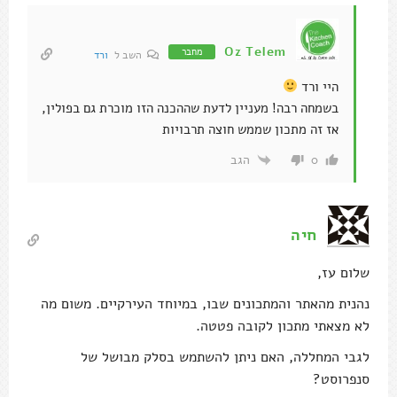
Oz Telem
מחבר
השב ל
ורד
היי ורד
בשמחה רבה! מעניין לדעת שההכנה הזו מוכרת גם בפולין,
אז זה מתכון שממש חוצה תרבויות
הגב
0
חיה
שלום עז,
נהנית מהאתר והמתכונים שבו, במיוחד העירקיים. משום מה
לא מצאתי מתכון לקובה פטטה.
לגבי המחללה, האם ניתן להשתמש בסלק מבושל של
סנפרוסט?