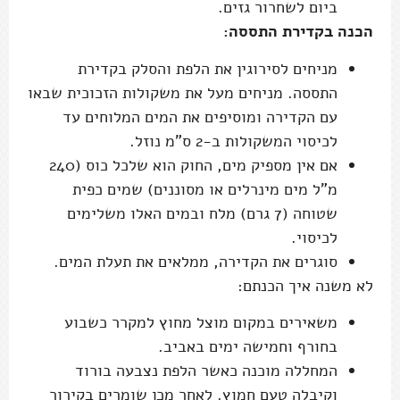
ביום לשחרור גזים.
הכנה בקדירת התססה:
מניחים לסירוגין את הלפת והסלק בקדירת
התססה. מניחים מעל את משקולות הזכוכית שבאו
עם הקדירה ומוסיפים את המים המלוחים עד
לכיסוי המשקולות ב-2 ס"מ נוזל.
אם אין מספיק מים, החוק הוא שלכל כוס (240
מ"ל מים מינרלים או מסוננים) שמים כפית
שטוחה (7 גרם) מלח ובמים האלו משלימים
לכיסוי.
סוגרים את הקדירה, ממלאים את תעלת המים.
לא משנה איך הכנתם:
משאירים במקום מוצל מחוץ למקרר כשבוע
בחורף וחמישה ימים באביב.
המחללה מוכנה כאשר הלפת נצבעה בורוד
וקיבלה טעם חמוץ. לאחר מכן שומרים בקירור