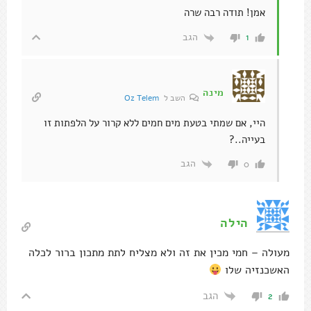
אמן! תודה רבה שרה
הגב
1
מינה
השב ל
Oz Telem
היי, אם שמתי בטעת מים חמים ללא קרור על הלפתות זו
בעייה..?
הגב
0
הילה
מעולה – חמי מכין את זה ולא מצליח לתת מתכון ברור לכלה
האשכנזיה שלו
הגב
2