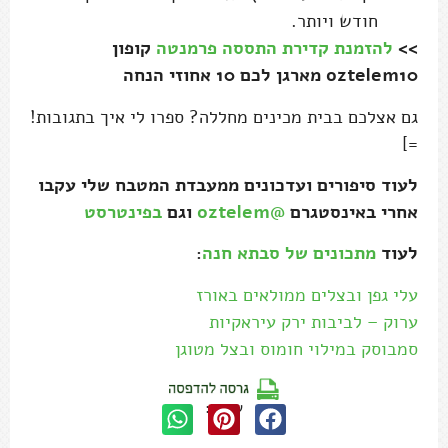
חודש ויותר.
>>
להזמנת קדירת התססה פרמנטה
קופון
oztelem10 מארגן לכם 10 אחוזי הנחה
גם אצלכם בבית מכינים מחללה? ספרו לי איך בתגובות!
=]
לעוד סיפורים ועדכונים ממעבדת המטבח שלי עקבו
אחרי באינסטגרם
@oztelem
וגם
בפינטרסט
לעוד
מתכונים של סבתא חנה
:
עלי גפן ובצלים ממולאים באורז
ערוק – לביבות ירק עיראקיות
סמבוסק במילוי חומוס ובצל מטוגן
שתפו: