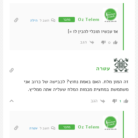
Oz Telem
מחבר
השב ל
הילה
אז עכשיו תוכלי להכין לו =]
הגב
0
עטרה
זה המון מלח. האם באמת נחוץ? לכבישה של כרוב אני
משתמשת במחצית מכמות המלח שעליה אתה ממליץ.
הגב
1
Oz Telem
מחבר
השב ל
עטרה