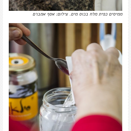
ממיסים כפית מלח בכוס מים. צילום: אסף אמברם