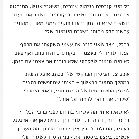
כל מיני קורסים בניהול צוותים, משאבי אנוש, התנהגות
צרכנים, יצירתיות, חשיבה ביקורתית, חשבונאות ועוד
נושאים שבאותו זמן נראו רחוקים ממני מאוד, מהווים
עכשיו חלק מהותי בשגרת היומיום שלי.
בכלל, מאז שאני זוכר את עצמי השקעתי את הכסף
הפנוי שהיה לי בעצמי – בקורסים והדרכות, ואף פעם
לא היה שיעור שלקחתי שלא הוכיח את עצמו עם הזמן.
את ניצני הניסיון הפרקטי שלי ככתב אוכל השגתי
במהלך התואר הראשון – ראיתי שמחפשים כתבים
למגזין הסטודנטים של הבינתחומי, באתי ואמרתי
'שלום, אני רוצה לכתוב על אוכל'.
לא שאלו אותי מה עשיתי בתחום לפני כן כי הכל היה
בהתנדבות, וככה, בלי שום דרך לדעת לאן אני אתגלגל
בעתיד, התחלתי להבין איך לבנות מתכון, מה מעניין
אנשים, בעצם ביססתי את אבני היסוד לשגרה שלי