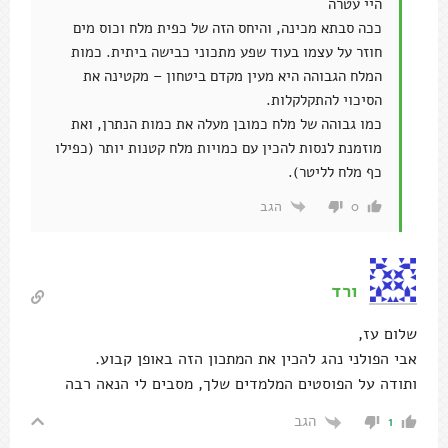
היי עטרה
ככה סבתא מכינה, והיחס הזה של כפית מלח וכוס מים
חוזר על עצמו בעוד שפע מתכוני כבישה ביתית. כמות
המלח הגבוהה היא מעין מקדם ביטחון – מקטינה את
הסיכוי להתקלקלות.
כמו גבוהה של מלח כמובן מעלה את כמות הנתרן, ואת
מוזמנת לנסות להכין עם כמויות מלח קטנות יותר (כפילו
כף מלח לליטר).
הגב
0
ורד
שלום עז,
אבי הפולני נהג להכין את המתכון הזה באופן קבוע.
ותודה על הפוסטים המלמדים שלך, מסבים לי הנאה רבה
הגב
1