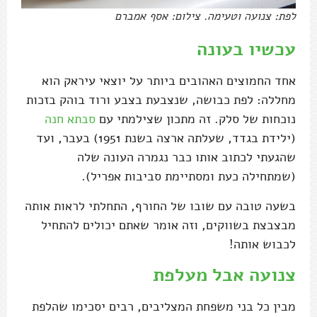
לפת: צנועה וטעימה. צילום: אסף אמברם
עכשיו בעונה
אחד החמוצים האהובים ביותר על יוצאי עיראק הוא
מחללה: לפת כבושה, שנצבעת בצבע ורוד בוהק בזכות
נוכחות של סלק. זה מתכון שצילמתי עם
סבתא חנה
(ילידת בגדד, שעלתה ארצה בשנת 1951) בעבר, ועד
שהגעתי לכתוב אותו כבר נגמרה העונה שלה
(שמתחילה כעת ומסתיימת סביבות אפריל).
בשעה טובה עם שובו של החורף, התחלתי לראות אותה
מבצבצת בשווקים, וזה אומר שאתם יכולים להתחיל
לכבוש אותה!
צנועה אבל מעלפת
מבין כל בני משפחת המצליבים, רבים יסכימו שהלפת