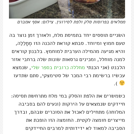
ממלאים בפרוסות סלק ולפת לסירוגין. צילום: אסף אמברם
השניים תוססים יחד בתמיסת מלח, ולאורך זמן נוצר בה
טעם חמוץ ומיוחד. סבתא קוראת להכנה הזו מְחָלֵלַה,
והיא מגיעה מהמילה הערבית למוחמץ. בלבנון קוראים
למנה מוחלל, ומכינים גרסאות שונות שלה ברחבי אזור
הלבנט (אני הכנתי
מחללה כרובית בספר שלי
, שנמצא
עכשיו ברשימת רבי המכר של סטימצקי, סתם שתדעו
).
כשמשרים את הלפת והסלק במי מלח מתרחשת תסיסה:
חיידקים שנמצאים על הירקות (ונעים להם בסביבה
המלוחה) מתחילים לאכול את הסוכרים שבהם, ובדרך
מייצרים חומצה לקטית. החומצה הזו הופכת את
הסביבה למאוד לא ידידותית למרבים החיידקים