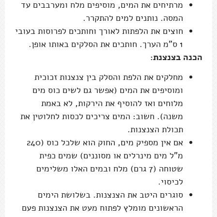
מרתיחים את המים, מוסיפים מלח ומערבבים עד
המסה. נותנים למים להתקרר.
חוצים את הלפתות לאורך וחותכים לפרוסות בעובי
1 ס"מ הערך. חותכים את הסלקים באותו אופן.
הכנה בצנצנת:
מחלקים את הלפת והסלק בין צנצנות זכוכית
ומוסיפים את המים (אפשר גם לשים כוס מים
מלוחים ואז להוסיף את הירקות, לא באמת
משנה). חשוב: המים צריכים לכסות לחלוטין את
תכולת הצנצנות.
אם אין מספיק מים, החוק הוא שלכל כוס (240
מ"ל מים מינרלים או מסוננים) שמים כפית
שטוחה (7 גרם) מלח ובמים האלו משלימים
לכיסוי.
סוגרים היטב את הצנצנות. בשלושת הימים
הראשונים מומלץ לפתוח מעט את הצנצנות פעם