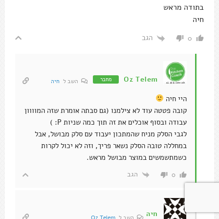
בתודה מראש
חיה
הגב
0
Oz Telem
מחבר
השב ל
חיה
היי חיה
קובה פטטה עוד לא צילמנו (גם סבתה אומרת שזה המוווון
עבודה ובסוף אוכלים את זה תוך כמה שניות P: )
לגבי הסלק מניח שהמתכון יעבוד עם סלק מבושל, אבל
במחללה טובה הסלק נשאר פריך, וזה לא יכול לקרות
כשמתשמשים במוצר מבושל מראש.
הגב
0
חיה
השב ל
Oz Telem