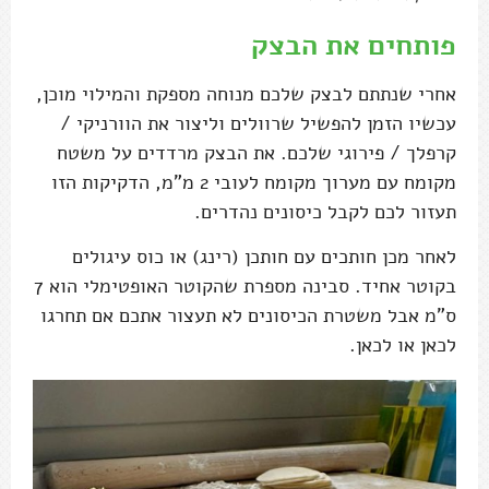
פותחים את הבצק
אחרי שנתתם לבצק שלכם מנוחה מספקת והמילוי מוכן,
עכשיו הזמן להפשיל שרוולים וליצור את הוורניקי /
קרפלך / פירוגי שלכם. את הבצק מרדדים על משטח
מקומח עם מערוך מקומח לעובי 2 מ"מ, הדקיקות הזו
תעזור לכם לקבל כיסונים נהדרים.
לאחר מכן חותכים עם חותכן (רינג) או כוס עיגולים
בקוטר אחיד. סבינה מספרת שהקוטר האופטימלי הוא 7
ס"מ אבל משטרת הכיסונים לא תעצור אתכם אם תחרגו
לכאן או לכאן.