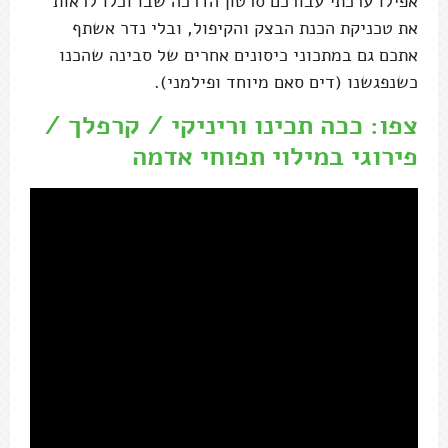
אפילו ערכתי עבורכם סרטון הדרכה שבו וכלו לראות
את טכניקת הכנת הבצק והקיפול, ובלי נדר אשתף
אתכם גם במתכוני כיסונים אחרים של סבינה שהכנו
כשנפגשנו (דים סאם מיוחד ופילמני).
צפו: ככה תכינו וריניקי / קרפלך /
פירוגי במילוי תפוחי אדמה