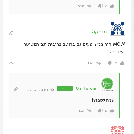
הגב
0
מריקה
WOW היה ממש טעים גם ברוטב כרובית וגם הפשוטה
האדומה
הגב
0
Oz Telem
מחבר
השב ל
מריקה
שמח לשמוע!
הגב
0