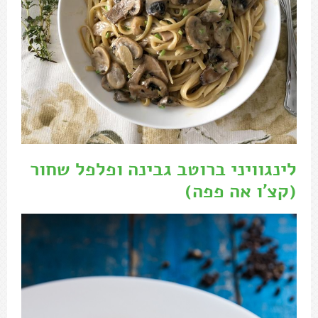
לינגוויני ברוטב גבינה ופלפל שחור
(קצ'ו אה פפה)