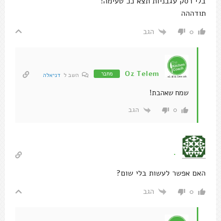
בלי רסק עגבניות תצא ככ טעימה!
תודההה
הגב
0
Oz Telem
מחבר
השב ל
דניאלה
שמח שאהבת!
הגב
0
.
האם אפשר לעשות בלי שום?
הגב
0