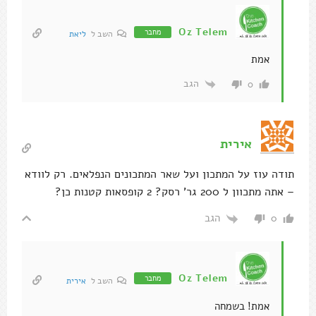
Oz Telem
מחבר
השב ל
ליאת
אמת
הגב
0
אירית
תודה עוז על המתכון ועל שאר המתכונים הנפלאים. רק לוודא
– אתה מתכוון ל 200 גר' רסק? 2 קופסאות קטנות כן?
הגב
0
Oz Telem
מחבר
השב ל
אירית
אמת! בשמחה