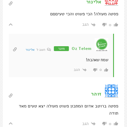
אלינור
פסטה מעולה! הכי פשוט והכי טעיםםם
הגב
0
Oz Telem
מחבר
השב ל
אלינור
שמח שאהבת!
הגב
0
זוהר
פסטה ברוטב אדום המתכון פשוט מעולה יצא טעים מאד
תודה
הגב
0