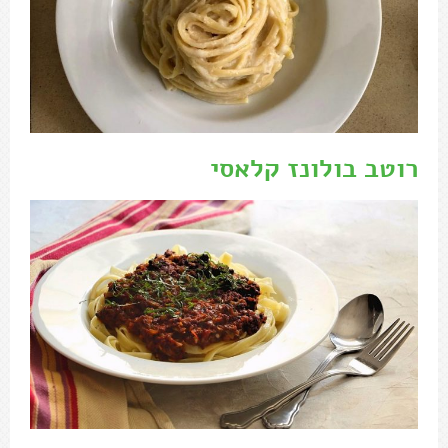
רוטב בולונז קלאסי