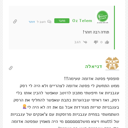
Oz Telem
מחבר
השב ל
זוהר
תודה רבה זוהר!
הגב
0
דניאלה
סופסוף פסטה אדומה טעימה!!!
ממש התחשק לי פסטה אדומה לצהריים ולא היה לי רסק
עגבניות אז חיפשתי מתכון לרוטב שאפשר להכין אותו בלי
רסק, ואז ראיתי שבהערות כתבת שאפשר להחליף את הרסק
בעגבניות טריות מגורדות אבל גם את זה לא היה לי
השתמשתי בפחית עגבניות מרוסקות עם צ'אנקים של עגבניות
של mutti ויצא מושלםםםםםם מי היה מאמין שפסטה אדומה