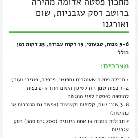
מתכון פסטה אדומה מהירה
ברוטב רסק עגבניות, שום
ואורגנו
5-6 מנות, טבעוני, 15 דקות עבודה, 25 דקות זמן
כולל
מצרכים:
1 חבילה פסטה שאוהבים (ספגטי, פרפלה, פוזילי ועוד)
3-4 כפות שמן זית לטיגון השום ועוד 2-3 כפות
להוספה לפסטה לפני ההגשה
3-8 שיני שום, קלופות וקצוצות (אפשר גם מגוררות או
כתושות)
2 חבילות קטנות או אחת בינונית (200 גרם סהכ) רסק
עגבניות
1-2 כפיות פפריקה מתוקה