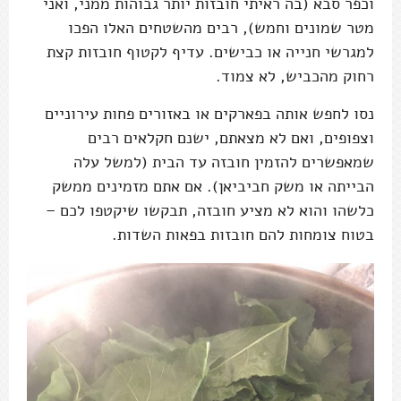
וכפר סבא (בה ראיתי חובזות יותר גבוהות ממני, ואני
מטר שמונים וחמש), רבים מהשטחים האלו הפכו
למגרשי חנייה או כבישים. עדיף לקטוף חובזות קצת
רחוק מהכביש, לא צמוד.
נסו לחפש אותה בפארקים או באזורים פחות עירוניים
וצפופים, ואם לא מצאתם, ישנם חקלאים רבים
שמאפשרים להזמין חובזה עד הבית (למשל עלה
הבייתה או משק חביביאן). אם אתם מזמינים ממשק
כלשהו והוא לא מציע חובזה, תבקשו שיקטפו לכם –
בטוח צומחות להם חובזות בפאות השדות.