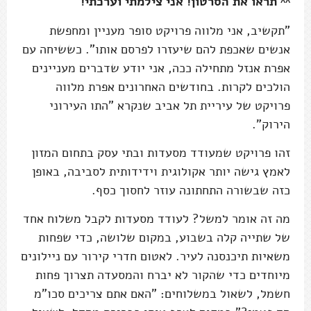
^^ תראו את הסרטון! אני צילמתי וערכתי!
"תקשיב, אני מלווה פרויקט סופר מעניין ומחפשת
אנשים שאכפת להם שיעזרו לפרסם אותו". כששיחה עם
אפרת אנזל מתחילה ככה, אני יודע שדברים מעניינים
הולכים לקרות. בחודשים האחרונים אפרת מלווה
פרויקט של עיריית תל אביב שנקרא "התו העירוני
הירוק".
זהו פרויקט שמעודד מסעדות ובתי עסק בתחום המזון
לאמץ גישה יותר אקולוגית וידידותית לסביבה, באופן
כזה שבשורה התחתונה עוזר לחסוך כסף.
מה זה אומר למשל? לעודד מסעדות לקבל משלוח אחד
של שתייה קלה בשבוע, במקום שלושה, כדי שפחות
משאיות תיכנסנה לעיר. לאטום חדרי קירור עם ניילונים
מיוחדים כדי שהקור לא יברח והמסעדה תצרוך פחות
חשמל, לשאול במשלוחים: "האם אתם צריכים סכו"מ