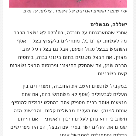
עלי שומר: האחים העדינים של השמיר. צילום: עז תלם
יאללה, מבשלים
אחרי שהתארגנתם על חובזה, בת'כלס לא נשאר הרבה
מה לעשות. קודם כל, מתחילים בלקצוץ בצל – אסף
השתמש בבצל סגול הפעם, אבל גם בצל רגיל עובד
מצוין. את הבצל מטגנים בחום בינוני גבוה, ביחסית
הרבה שמן, עד שהחלק החיצוני ופרוסות הבצל נשארות
קצת בשרניות.
במקביל שוטפים היטב את החובזה, ומפרידים בין
העלים לגבעולים (אסף לא משתמש בהם, אם אתם
מוצאים אותם רכים מספיק אתם בהחלט יכולים להוסיף
אותם למנה). את העלים מבשלים קלות, והבישול הזה
חשוב כי הוא נותן לעלים ריכוך ראשוני – אם הייתם
שמים את העלים ישר בסיר עם הבצל, הם היו מפרישים
נוזלים ומתחילים להתבשל איתו.