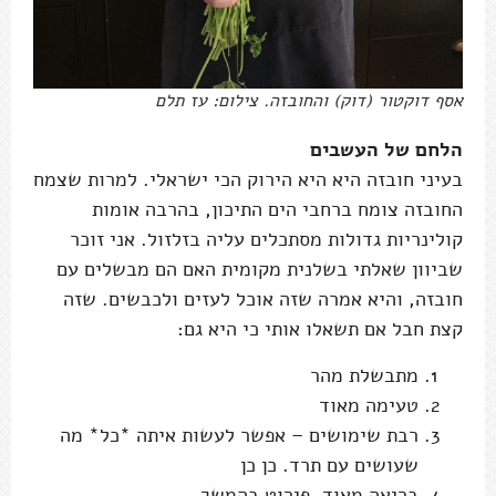
אסף דוקטור (דוק) והחובזה. צילום: עז תלם
הלחם של העשבים
בעיני חובזה היא היא הירוק הכי ישראלי. למרות שצמח
החובזה צומח ברחבי הים התיכון, בהרבה אומות
קולינריות גדולות מסתכלים עליה בזלזול. אני זוכר
שביוון שאלתי בשלנית מקומית האם הם מבשלים עם
חובזה, והיא אמרה שזה אוכל לעזים ולכבשים. שזה
קצת חבל אם תשאלו אותי כי היא גם:
מתבשלת מהר
טעימה מאוד
רבת שימושים – אפשר לעשות איתה *כל* מה
שעושים עם תרד. כן כן
בריאה מאוד, פירוט בהמשך