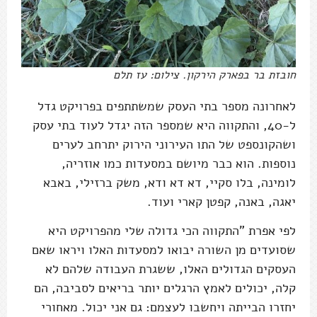
חובזת בר בפארק הירקון. צילום: עז תלם
לאחרונה מספר בתי העסק שמשתתפים בפרויקט גדל
ל-40, והתקווה היא שמספר הזה יגדל לעוד בתי עסק
ושהקונספט של התו העירוני הירוק יתרחב לערים
נוספות. הוא כבר מיושם במסעדות כמו אוזריה,
לומינה, בלו סקיי, דא דא ודא, משק ברזילי, באבא
יאגה, באנה, קפטן קארי ועוד.
לפי אפרת "התקווה הכי גדולה שלי מהפרויקט היא
שסועדים מן השורה יבואו למסעדות האלו ויראו שאם
העסקים הגדולים האלו, ששגרת העבודה שלהם לא
קלה, יכולים לאמץ הרגלים יותר בריאים לסביבה, הם
יחזרו הבייתה ויחשבו לעצמם: גם אני יכול. מאחורי