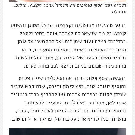
ושנייה לפני הסוף מוסיפים את השמיר/שומר הקצוץ. צילום:
עז תלם
ברגע שהעלים מבושלים וקצוצים, הבצל מטוגן והשמיר
קצוץ, כל מה שנשאר זה לערבב אותם בסיר ולתבל
בנדיבות במלח ועוד שמן זית. אל תתקמצנו על שמן
הזית כי הוא חשוב באיחוד והולכת הטעמים, והוא
מרכיב חשוב בטעם של המנה. כן, אתם יכולים לשים
פחות ממה שכתוב במתכון, יצא לכם פחות טעים.
בהגשה, אסף פשוט סידר את הסלט/תבשיל בצלחת
והוסיף יוגורט טוב, מיץ לימון ודיבס, שזה דבש ענבים
שניתן לקנות בכפרים ערבים (או להחליף ברכז רימונים
או סילאן, אבל רק כאלו 100% טבעיים ללא סוכר
ותוספים אחרים). את החובזה ניתן לאכול חמה, קרה,
פושרת, כמו שהיא או מעל בורגול, פריקה או לחם טוב.