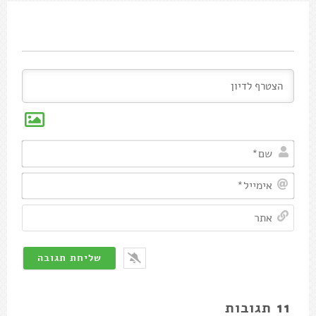
שם*
אימיי
אתר
11
תגובות