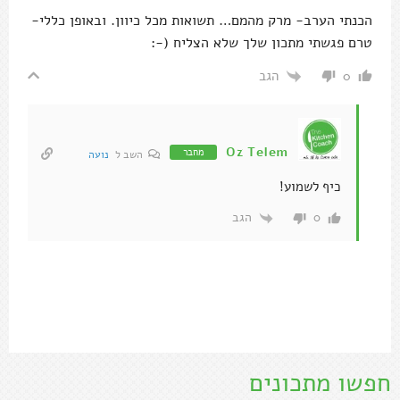
הכנתי הערב- מרק מהמם… תשואות מכל כיוון. ובאופן כללי-
טרם פגשתי מתכון שלך שלא הצליח (-:
הגב
0
Oz Telem
מחבר
השב ל
נועה
כיף לשמוע!
הגב
0
חפשו מתכונים