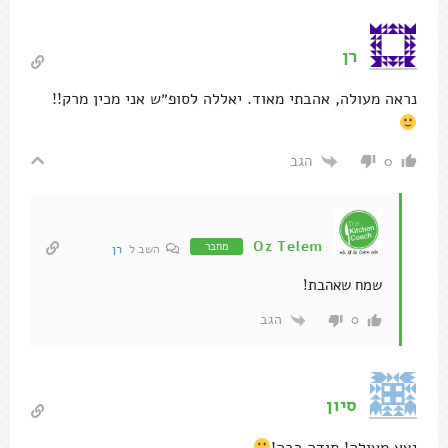
רן
נראה מעולה, אהבתי מאוד. יאללה לסופ״ש אני מכין מרק!!
הגב
0
Oz Telem
מחבר
השב ל
רן
שמח שאהבת!
הגב
0
סיון
יצא מעולה! תודה רבה!