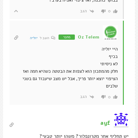
בבוקר כהכנה, ואז ציפוי ואפיה בערב?
הגב
0
Oz Telem
מחבר
השב ל
יוליה
היי יוליה
בכיף
לא ניסיתי
חלק מהמתכון הוא לצפות את הבטטה כשהיא חמה ואז
הציפוי יוצא יותר פריך, אבל יש מצב שיעבוד גם בשני
שלבים
הגב
0
ayf
יש תחליף אחר מקרונפלור? משהו יותר טבעי?