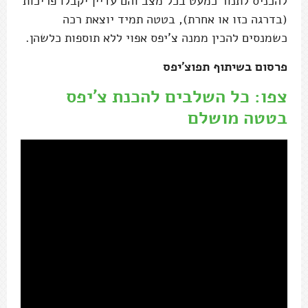
להכניס לתנור כמעט בכל מצב והם עדיין יקבלו פריכות
(בדרגה כזו או אחרת), בטטה תמיד יוצאת רכה
כשמנסים להכין ממנה צ'יפס אפוי ללא תוספות כלשהן.
פרסום בשיתוף תפוצ'יפס
צפו: כל השלבים להכנת צ'יפס
בטטה מושלם