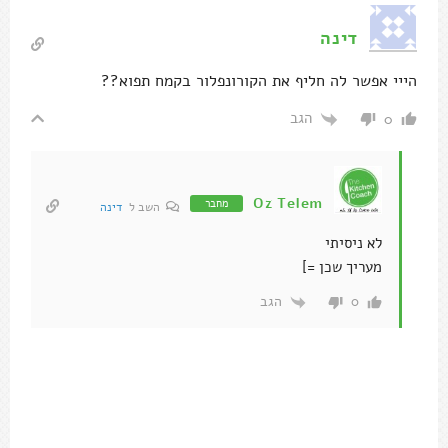
דינה
הייי אפשר לה חליף את הקורונפלור בקמח תפוא??
הגב
0
Oz Telem
מחבר
השב ל
דינה
לא ניסיתי
מעריך שכן =]
הגב
0