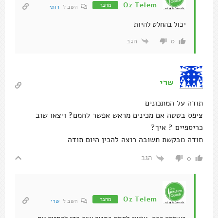
Oz Telem
מחבר
השב ל
רותי
יכול בהחלט להיות
הגב
0
שרי
תודה על המתכונים
ציפס בטטה אם מכינים מראש אפשר לחמם? ויצאו שוב
כריספיים ? איך?
תודה מבקשת תשובה רוצה להכין היום תודה
הגב
0
Oz Telem
מחבר
השב ל
שרי