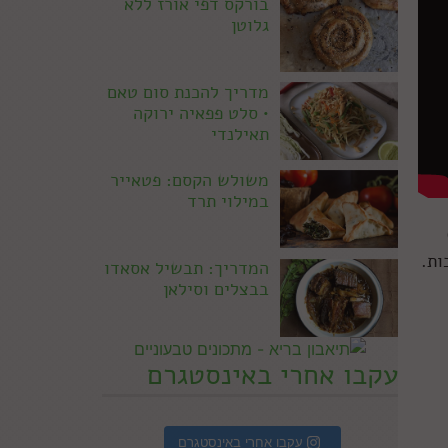
בורקס דפי אורז ללא
גלוטן
מדריך להכנת סום טאם
• סלט פפאיה ירוקה
תאילנדי
משולש הקסם: פטאייר
במילוי תרד
ות.
המדריך: תבשיל אסאדו
בבצלים וסילאן
עקבו אחרי באינסטגרם
עקבו אחרי באינסטגרם