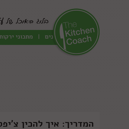
כל המתכונים
מתכוני ירקות
המדריך: איך להכין צ'יפ