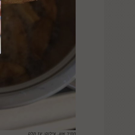
חתיך אש. צילום: עז תלם