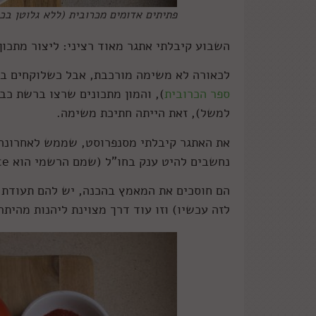
פתיתים אדומים מכרובית (ללא גלוטן בכל
השבוע קיבלתי אתגר מאוד רציני: ליצור מתכון 
לכאורה לא משימה מורכבת, אבל כשלוקחים בח
ספר הכרובית
), והמון מתכונים שרצו ברשת כבר
למשל), זאת הייתה חתיכת משימה.
את האתגר קיבלתי מסנפרוסט, שממש לאחרונה ה
נחשבים להיט ענק בחו"ל (שמם הרשמי הוא cauliflower rice) ואני שמח שהם נמכרים כעת גם בארץ.
הם חוסכים את המאמץ בהכנה, יש להם תעודת כ
לזה עכשיו) וזו עוד דרך מצוינת ליהנות מהיתר