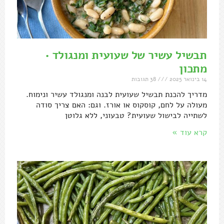
תבשיל עשיר של שעועית ומנגולד •
מתכון
14 בינואר 2025
38 תגובות
מדריך להכנת תבשיל שעועית לבנה ומנגולד עשיר ונימוח.
מעולה על לחם, קוסקוס או אורז. וגם: האם צריך סודה
לשתייה לבישול שעועית? טבעוני, ללא גלוטן
קרא עוד »