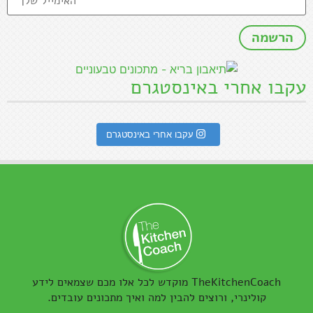
עקבו אחרי באינסטגרם
עקבו אחרי באינסטגרם
TheKitchenCoach מוקדש לכל אלו מכם שצמאים לידע
קולינרי, ורוצים להבין למה ואיך מתכונים עובדים.