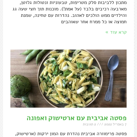
מתכון ללביבות סלק מטריפות, טבעוניות ונטולות גלוטן,
מארבעה רכיבים בלבד (על אמת!). מוכנות תוך חצי שעה גג
והילדים ממש הולכים לאהוב. נהדרות עם טחינה, שמנת
חמוצה או כל ממרח אחר שאוהבים
קרא עוד »
פסטה אביבית עם ארטישוק ואפונה
7 באפריל 2022
2 תגובות
פסטה פרימוורה אביבית נהדרת עם המון ירקות (ארטישוק,