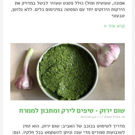
אפונה, שעועית ופול) כולל פטנט שעוזר לבשל במדויק את
הירקות הירוקים יחד עם הפסטה במינימום כלים. ללא גלוטן,
טבעוני
קרא עוד »
שום ירוק • טיפים לירק ומתכון לממרח
10 במרץ 2022
40 תגובות
מדריך לשימוש בכוכב של האביב: שום ירוק. הוא זמין
לשובועות ספורים מדי שנה וניתן להשתמש בכל חלקיו. וגם: