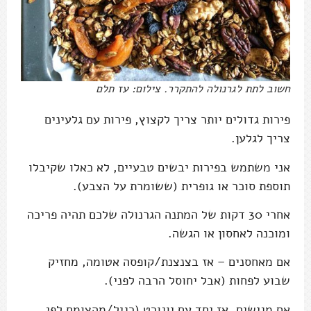
חשוב לתת לגרנולה להתקרר. צילום: עז תלם
פירות גדולים יותר צריך לקצוץ, פירות עם גלעינים
צריך לגלען.
אני משתמש בפירות יבשים טבעיים, לא כאלו שקיבלו
תוספת סוכר או גופרית (ששומרת על הצבע).
אחרי 30 דקות של המתנה הגרנולה שלכם תהיה פריכה
ומוכנה לאחסון או הגשה.
אם מאחסנים – אז בצנצנת/קופסה אטומה, מחזיק
שבוע לפחות (אבל יחוסל הרבה לפני).
אם מגישים, אז יחד עם יוגורט (רגיל/מהצומח לפי