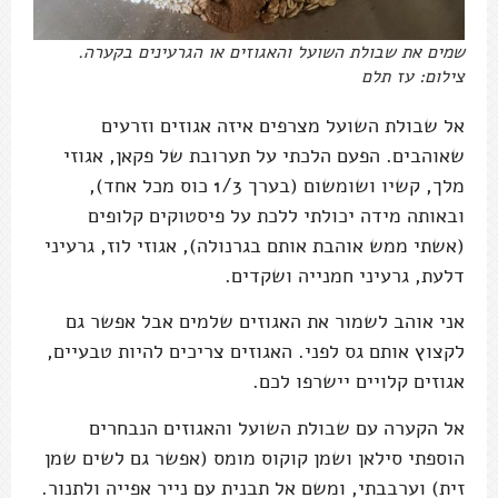
שמים את שבולת השועל והאגוזים או הגרעינים בקערה.
צילום: עז תלם
אל שבולת השועל מצרפים איזה אגוזים וזרעים
שאוהבים. הפעם הלכתי על תערובת של פקאן, אגוזי
מלך, קשיו ושומשום (בערך 1/3 כוס מכל אחד),
ובאותה מידה יכולתי ללכת על פיסטוקים קלופים
(אשתי ממש אוהבת אותם בגרנולה), אגוזי לוז, גרעיני
דלעת, גרעיני חמנייה ושקדים.
אני אוהב לשמור את האגוזים שלמים אבל אפשר גם
לקצוץ אותם גס לפני. האגוזים צריכים להיות טבעיים,
אגוזים קלויים יישרפו לכם.
אל הקערה עם שבולת השועל והאגוזים הנבחרים
הוספתי סילאן ושמן קוקוס מומס (אפשר גם לשים שמן
זית) וערבבתי, ומשם אל תבנית עם נייר אפייה ולתנור.