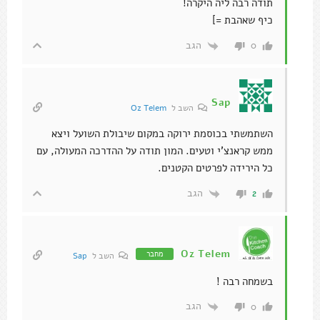
תודה רבה ליה היקרה!
כיף שאהבת =]
הגב
0
Sap
השב ל
Oz Telem
השתמשתי בכוסמת ירוקה במקום שיבולת השועל ויצא
ממש קראנצ'י וטעים. המון תודה על ההדרכה המעולה, עם
כל הירידה לפרטים הקטנים.
הגב
2
Oz Telem
מחבר
השב ל
Sap
בשמחה רבה !
הגב
0