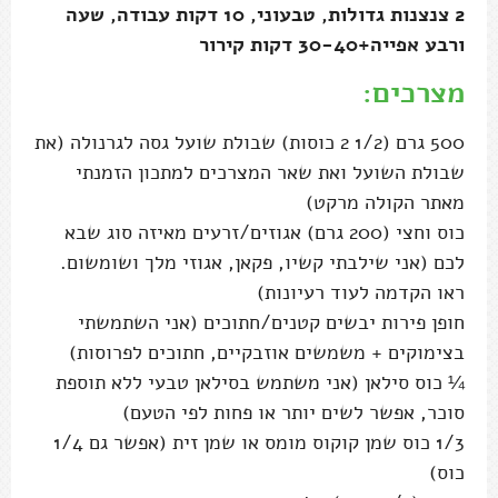
2 צנצנות גדולות, טבעוני, 10 דקות עבודה, שעה
ורבע אפייה+30-40 דקות קירור
מצרכים:
500 גרם (1/2 2 כוסות) שבולת שועל גסה לגרנולה (את
שבולת השועל ואת שאר המצרכים למתכון הזמנתי
מאתר הקולה מרקט)
כוס וחצי (200 גרם) אגוזים/זרעים מאיזה סוג שבא
לכם (אני שילבתי קשיו, פקאן, אגוזי מלך ושומשום.
ראו הקדמה לעוד רעיונות)
חופן פירות יבשים קטנים/חתוכים (אני השתמשתי
בצימוקים + משמשים אוזבקיים, חתוכים לפרוסות)
¼ כוס סילאן (אני משתמש בסילאן טבעי ללא תוספת
סוכר, אפשר לשים יותר או פחות לפי הטעם)
1/3 כוס שמן קוקוס מומס או שמן זית (אפשר גם 1/4
כוס)