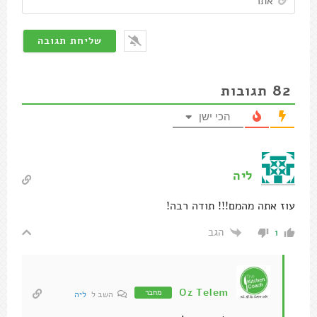
82
תגובות
הכי ישן
ליה
עוז אתה מהמם!!! תודה רבה!
הגב
1
Oz Telem
מחבר
השב ל
ליה