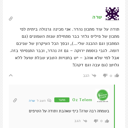
שרה
תודה על עוד מתכון נהדר. אני מכינה גרנולה ביתית לפי
מתכון של פיליס גלזר כבר מתחילת שנות השמונים (גם
המתכון וגם ההכנה שלי…), ובסך הכל העיקרון של שניכם
דומה. לגבי כוסמת ירוקה – גם זה נהדר, וכבר התנסיתי בזה.
אבל למי שלא אוהב – יש בחנויות הטבע שבלת שועל ללא
גלוטן (גם עבה וגם דקה)!
הגב
0
Oz Telem
מחבר
השב ל
שרה
בשמחה רבה שרה! כיף שאהבת ותודה על הטיפים
הגב
0