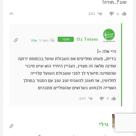
טוב?..תודה!
הגב
0
Oz Telem
מחבר
השב ל
אלה
היי אלה =]
בדיוק, פשוט מחליפים את השבולת שועל בכוסמת ירוקה
טחינה מלאה זה מצוין, העניין היחיד הוא שיש סיכוי
שהטחינה תישרף לך לפני ששבולת השועל קלוייה
לחלוטין, אז חשוב להשגיח טוב טוב עם התנור במהלך
האפייה ולבחוש כשרואים שהשוליים מתכהים
הגב
0
נילי