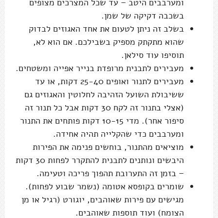
ומערבבים היטב – עד שכל המצרכים מצופים
בשכבה דקיקה של שמן.
בשלב זה ניתן לטעום את אחד האגוזים לבדוק
שהוא מתקתק מספיק בשבילכם. אם הוא לא,
תוסיפו עוד סילאן.
מעבירים לתבנית מרופדת בנייר אפייה ומשטחים.
מעבירים לתנור ואופים 25-40 דקות, או עד
ששיבולת השועל הזהיבה לחלוטין והאגוזים גם
(אצלי בתנור זה לקח 30 דקות אבל כל תנור זה
סיפור אחר). מדי 10-15 דקות פותחים את התנור
ומערבבים כדי שהקלייה תהיה אחידה.
מוציאים מהתנור, בוחשים פנימה את הפירות
היבשים ונותנים לתבנית להתקרר לפחות 30 דקות
– בזמן זה התערובת תהפוך פריכה וטעימה.
שומרים בקופסא אטומה (נשמר שבוע לפחות).
מגישים עם פירות שאוהבים, יוגורט (רגיל או מן
הצומח) ועוד תוספות שאוהבים.