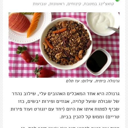
קואצ'ינג במטבח
,
קינוחים
,
ראשונות
,
שבועות
גרנולה ביתית. צילום: עז תלם
גרנולה היא אחד המאכלים האהובים עלי, שילוב נהדר
של שבולת שועל קלויה, אגוזים ופירות יבשים, כזו
שכיף לפתוח איתו את היום (יחד עם יוגורט ועוד פירות
טריים) וממש קל להכין בבית.