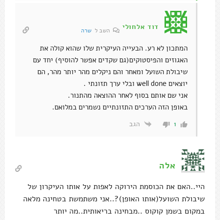
דוד אלחולי
השב ל
שרה
המתכון לא רע. הבעייה העיקרית שלו שהוא קולה את
האגוזים והפיסטוקים(גם שקדים אפשר להוסיף) יחד עם
שיבולת השועל ומאחר והם ניקלים מהר יותר מהר, הם
יוצאים well done ובלי ערך תזונתי .
אני שם אותם בסוף לאחר ההוצאה מהתנור.
באופן הזה הערכים התזונתיים נשמרים במלואם.
הגב
1
אלה
היי..האם את הכוסמת הירוקה לאפות על אותו העיקרון של
שיבולת השועל(אותו האופן)?..אני משתמשת בטחינה מלאה
במקום בשמן קוקוס ..מבחינה בריאותית..מה יותר