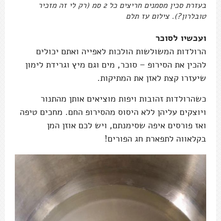
בעזרת סכין מסמנים חריצים כל 2 סמ (רק לי זה מזכיר
טובלרון?). צילום עז תלם
ועכשיו לסוכר
הרולדות המשולשות הולכות לאפייה ואתם יכולים
להכין את הסירופ – סוכר, מים וגם מיץ וגרידת לימון
שיעזרו קצת לאזן את המתיקות.
כשהרולדות זהובות ויפות מוציאים אותן מהתנור
ויוצקים עליהן ללא היסוס מהסירופ החם. מחכים טיפה
ואז פורסים איפה שסימנתם, ויש לכם אוזן המן
בקלאווה לתפארת חג הפורים!