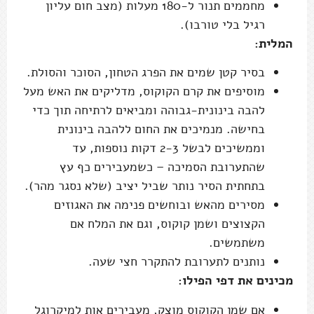
מחממים תנור ל-180 מעלות (מצב חום עליון
רגיל בלי טורבו).
המלית:
בסיר קטן שמים את הפרג הטחון, הסוכר והסולת.
מוסיפים את קרם הקוקוס, מדליקים את האש מעל
להבה בינונית-גבוהה ומביאים לרתיחה תוך כדי
בחישה. מנמיכים את החום ללהבה בינונית
וממשיכים לבשל 2-3 דקות נוספות, עד
שהתערובת הסמיכה – כשמעבירים כף עץ
בתחתית הסיר נותר שביל יציב (שלא נסגר מהר).
מסירים מהאש ובוחשים פנימה את האגוזים
הקצוצים ושמן קוקוס, וגם את המלח אם
משתמשים.
נותנים לתערובת להתקרר חצי שעה.
מכינים את דפי הפילו:
אם שמן הקוקוס מוצק, מעבירים אות למיקרוגל