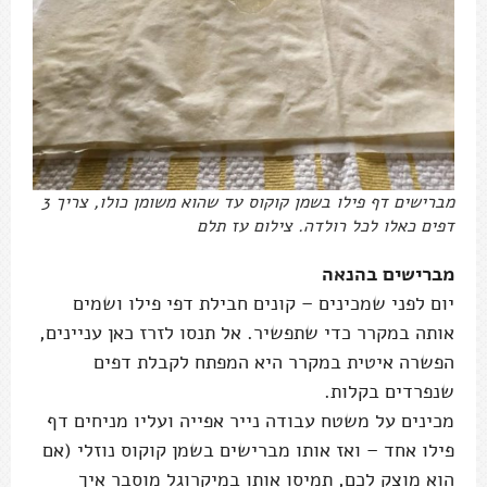
מברישים דף פילו בשמן קוקוס עד שהוא משומן כולו, צריך 3
דפים כאלו לכל רולדה. צילום עז תלם
מברישים בהנאה
יום לפני שמכינים – קונים חבילת דפי פילו ושמים
אותה במקרר כדי שתפשיר. אל תנסו לזרז כאן עניינים,
הפשרה איטית במקרר היא המפתח לקבלת דפים
שנפרדים בקלות.
מכינים על משטח עבודה נייר אפייה ועליו מניחים דף
פילו אחד – ואז אותו מברישים בשמן קוקוס נוזלי (אם
הוא מוצק לכם, תמיסו אותו במיקרוגל מוסבר איך