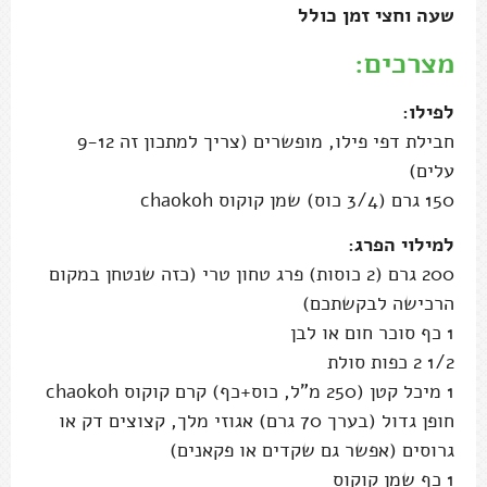
שעה וחצי זמן כולל
מצרכים:
לפילו:
חבילת דפי פילו, מופשרים (צריך למתכון זה 9-12
עלים)
150 גרם (3/4 כוס) שמן קוקוס chaokoh
למילוי הפרג:
200 גרם (2 כוסות) פרג טחון טרי (כזה שנטחן במקום
הרכישה לבקשתכם)
1 כף סוכר חום או לבן
1/2 2 כפות סולת
1 מיכל קטן (250 מ"ל, כוס+כף) קרם קוקוס chaokoh
חופן גדול (בערך 70 גרם) אגוזי מלך, קצוצים דק או
גרוסים (אפשר גם שקדים או פקאנים)
1 כף שמן קוקוס