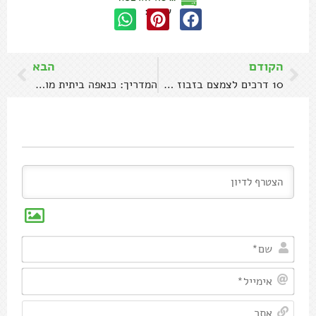
שתפו:
הקודם
הבא
10 דרכים לצמצם בזבוז מזון
המדריך: כנאפה ביתית מושלמת בתנור
שם*
אימיי
אתר