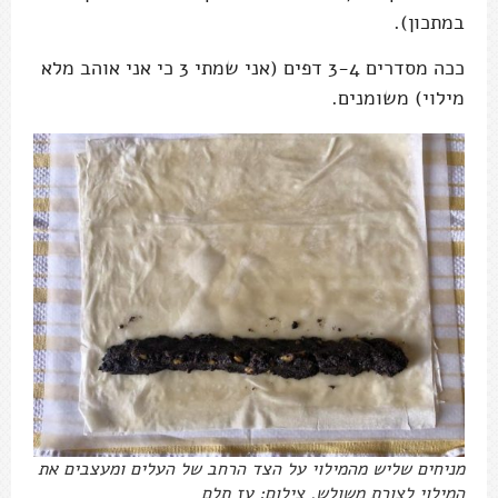
במתכון).
ככה מסדרים 3-4 דפים (אני שמתי 3 כי אני אוהב מלא
מילוי) משומנים.
מניחים שליש מהמילוי על הצד הרחב של העלים ומעצבים את
המילוי לצורת משולש. צילום: עז תלם