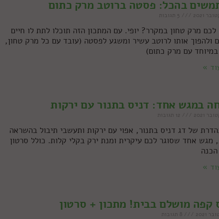
שים בהכל: פסטה ברוטב מרק כתום
5 תגובות
לכם מרק טחון במקרר? יופי. עם המתכון הזה תוכלו לתת לו חיים
 ולהפוך אותו לרוטב עשיר ומשגע לפסטה (עובד עם כל מרק טחון,
במיוחד עם מרק כתום)
וד »
ה במגש אחד: דניס בתנור עם ירקות
12 תגובות
הדרת של דג דניס בתנור, אפוי עם ירקות ותעשבי תיבול בהשראה
ת, מגש אחד שסוגר לכם עיקרית ומנת ירק בקלי קלות. כולל סרטון
הכנה
וד »
 קפה מושלם בבית! מתכון + סרטון
8 תגובות