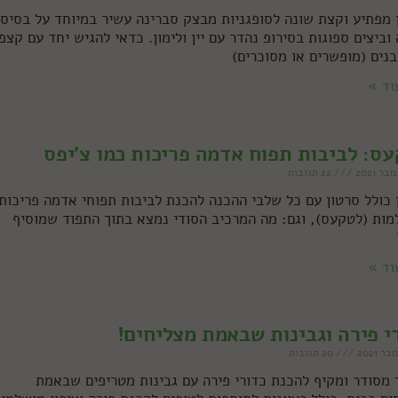
 מפתיע וקצת שונה לסופגניות מבצק סברינה עשיר במיוחד על בסיס
וביצים ספוגות בסירופ נהדר עם יין ולימון. כדאי להגיש יחד עם קצפ
בנים (מופשרים או מסוכרים)
וד »
ס: לביבות תפוח אדמה פריכות כמו צ'יפס
22 תגובות
 כולל סרטון עם כל שלבי ההכנה להכנת לביבות תפוחי אדמה פריכות
מות (לטקעס), וגם: מה המרכיב הסודי נמצא בתוך התפוד שמוסיף
וד »
י פירה וגבינות שבאמת מצליחים!
20 תגובות
 מסודר ומקיף להכנת כדורי פירה עם גבינות מטריפים שבאמת