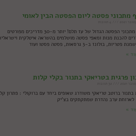
 מתכוני פסטה ליום הפסטה הבין לאומי
4 תגובות
אוסף מתכוני הפסטה הגדול של עז תלם! יותר מ-30 מדריכים מפורטים
רים להכנת מנות ומאפי פסטה מושלמים בהשראה איטלקית וישראלית
פטריות, בולונז ב-3 גרסאות, פסטה פסטו ועוד
וד »
ן פרגית בטריאקי בתנור בקלי קלות
32 תגובות
 בתנור ברוטב טריאקי משודרג שאופים ביחד עם ברוקולי : פתרון קל
 לארוחת ערב נהדרת שמתקתקים בצ'יק
וד »