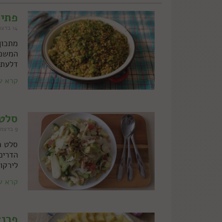
פתית
14 בדצמבר 2021
מתכון
המשפח
דלעת 
קרא ע
סלט 
9 בדצמבר 2021
סלט ח
הדרים
לירקו
קרא ע
פרנץ