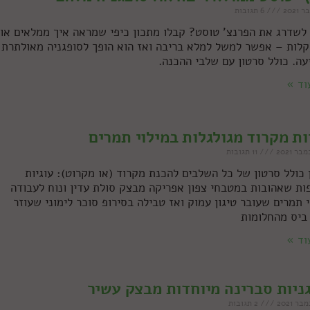
6 תגובות
 לשדרג את הפרנצ' טוסט? קבלו מתכון כיפי שמראה איך ממלאים אות
קלות – אפשר למשל למלא בריבה ואז הוא הופך לסופגניה מאולתרת
עה. כולל סרטון עם שלבי ההכנה.
וד »
ות מקרוד מגולגלות במילוי תמרים
11 תגובות
 כולל סרטון של כל השלבים להכנת מקרוד (או מקרוט): עוגיות
ות שאהובות במטבחי צפון אפריקה מבצק סולת עדין ונוח לעבודה
י תמרים שעובר טיגון עמוק ואז טבילה בסירופ סוכר לימוני שעוזר
 ביס מהחלומות
וד »
ניות סברינה מיוחדות מבצק עשיר
2 תגובות