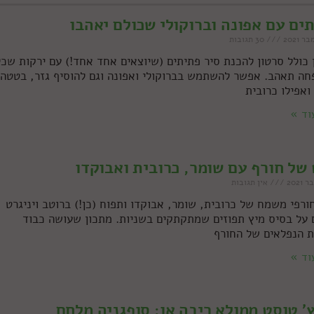
ים עם אפונה וברוקולי שכולם יאהבו
30 תגובות
 כולל סרטון להכנת סיר פתיתים (שיוצאים אחד אחד!) עם ירקות שכל
ה תאהב. אפשר להשתמש בברוקולי ואפונה וגם להוסיף גזר, בטטה,
ואפילו כרובית
וד »
של חורף עם שומר, כרובית ואבוקדו
אין תגובות
ורפי משמח של כרובית, שומר, אבוקדו ותפוח (כן!) ברוטב ויניגרט
 על בסיס מיץ תפוזים שמתקתקים בשניות. מתכון שעושה כבוד
ת הנפלאים של החורף
וד »
' טוסט ממולא ריבה או: סופגניה מלחם