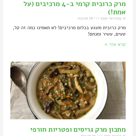
מרק כרובית קרמי ב-4 מרכיבים (על
אמת!)
17 בפברואר 2021
78 תגובות
מרק כרובית משגע בכלום מרכיבים! לא תאמינו כמה זה קל,
טעים, עשיר ומנחם!
קרא עוד »
מתכון מרק גריסים ופטריות חורפי
13 בינואר 2021
29 תגובות