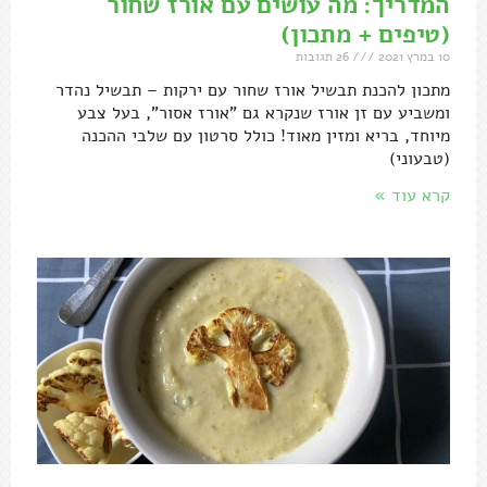
המדריך: מה עושים עם אורז שחור
(טיפים + מתכון)
10 במרץ 2021
26 תגובות
מתכון להכנת תבשיל אורז שחור עם ירקות – תבשיל נהדר
ומשביע עם זן אורז שנקרא גם "אורז אסור", בעל צבע
מיוחד, בריא ומזין מאוד! כולל סרטון עם שלבי ההכנה
(טבעוני)
קרא עוד »