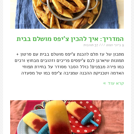
המדריך: איך להכין צ'יפס מושלם בבית
9 ביוני 2021
37 תגובות
מתכון של עז תלם להכנת צ'יפס מושלם בבית עם סרטון +
תמונות שיארגן לכם צ'יפסים פריכים וזהובים מבחוץ ורכים
כמו פירה מבפנים! כולל הסבר מסודר על בחירת תפוחי
האדמה וטכניקת ההכנה שמניבה צ'יפס כמו של מסעדה
קרא עוד »