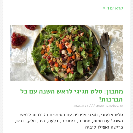
קרא עוד »
מתכון: סלט חגיגי לראש השנה עם כל
הברכות!
10 בספטמבר 2020
23 תגובות
סלט צבעוני, חגיגי ויפהפה עם הסימנים והברכות לראש
השנה! עם חסות, תמרים, רימונים, דלעת, גזר, סלק, דבש,
כרישה ואפילו לוביה