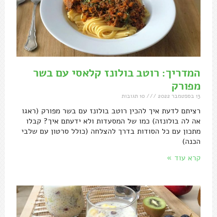
המדריך: רוטב בולונז קלאסי עם בשר
מפורק
13 בספטמבר 2022
10 תגובות
רציתם לדעת איך להכין רוטב בולונז עם בשר מפורק (ראגו
אה לה בולונזה) כמו של המסעדות ולא ידעתם איך? קבלו
מתכון עם כל הסודות בדרך להצלחה (כולל סרטון עם שלבי
הכנה)
קרא עוד »