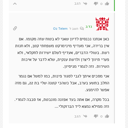
הגב
0
נדב
השב ל
Oz Telem
כאן אנחנו נכנסים לדיון שאני לא בטוח שזה מקומו. אם
אין ברירה, אני מעדיף מינימרקט משפחתי קטן, ולא חנות
רשת. בשולי הדברים, אעדיף לשלם ישירות לחקלאי, ולא
פערי תיווך ליצרן ולרשת ענקית, שלא לדבר על איכות
השירות. וזה לגמרי מניסיון.
אני מסכים איתך לגבי לסגור פינות, כמו למשל אם נגמר
החלב בתשע בערב, אבל כשהכי קטנה שלי בת 22, גם מזה
אפשר להימנע.
בכל מקרה, אם אתה בעד אפונה מונבטת, אז סבבה לגמרי.
וזה ממילא נמצא ליד הברוקולי…
הגב
0