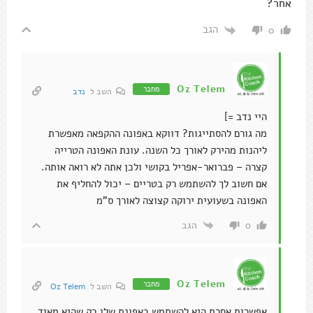
אחר?
הגב
0
Oz Telem
מחבר
השב ל
נדב
היי נדב =]
מה גורם להסתייגות? דווקא באפונה ההקפאה מאפשרת
ליהנות מהירק לאורך כל השנה. עונת האפונה הטרייה
קצרה – פברואר-אפריל בקושי ולכן אתה לא רואה אותה.
אם חשוב לך להשתמש רק בטריים – יכול להחליף את
האפונה בשעועית ירוקה קצוצה לאורך ס"מ
הגב
0
Oz Telem
מחבר
השב ל
Oz Telem
אפשרות אחרת היא להשתמש באפונת שלג רק שהיא מאוד