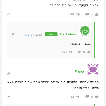
אז מה דעתך? תעשה לנו בקרוב?
הגב
0
Oz Telem
מחבר
השב ל
נעמי
לגמריי בתכנון!
הגב
0
Sara
הכנתי עכשיו! הוספתי כול אפונה וצרור שלם של כוסברה. יצא
פשוט פגז! תודה!
הגב
0