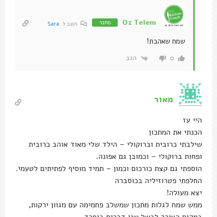
Oz Telem
מחבר
השב ל
Sara
שמח שאהבת!
הגב
0
מאור
היי עז
הכנתי את המתכון
שילבתי כרובית וברוקולי – הילד שלי מאוד אוהב כרובית
ופחות ברוקולי – וכמובן גם אפונה.
הוספתי גם קצת כורכום וכמון – תמיד מוסיף לפתיתים לטעמי.
החלפתי פטרוזיליה בכוסברה
יצא מעולה!
ממש שמח לגלות מתכון שמשלב פחמימה עם מגוון ירקות,
במקום הצורך לבשל שני דברים בנפרד.