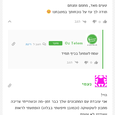
טעים מאד, מחמם ומנחם
תודה לך עז על נוכחותך במטבחנו
הגב
0
Oz Telem
מחבר
השב ל
רינת
שמח לשמוע! בכיף תמיד
הגב
0
נעמי
היי!
אני עובדת עם המתכונים שלך כבר זמן-מה וכשהייתי צריכה
מתכון לשקשוקה (וכמובן חיפשתי בבלוג) הופתעתי לראות
שעדיין לא עשית.