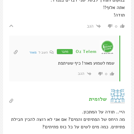
אתה אלוף!!
תודה!
הגב
0
Oz Telem
מחבר
השב ל
מאור
שמח לשמוע מאור! כיף ששיתפת
הגב
0
שלומית
היי.. תודה על המתכון.
מה היחס של הפתיתים והמים? אם אני לא רוצה להכין חבילת
פתיתים. כמה מים לשים על כל כוס פתיתים?