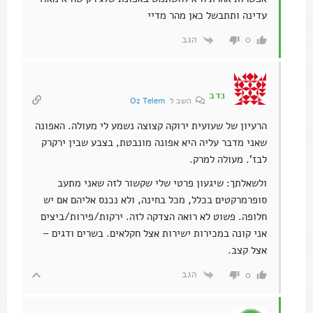
עדינה ותתבשל כאן מהר מדיי
הגב
0
נדב
השב ל
Oz Telem
הרעיון של שעועית ירוקה קצוצה נשמע לי מעולה. האפונה
שאני מדבר עליה היא אפונה מונבטת, בצבע שבין ירקרק
לבז'. מעולה למרק.
ולשאלתך: שיגעון פרטי שלי שקשור לזה שאני מתעב
סופרמרקטים בכלל, מכל בחינה, ולא נכנס אליהם אם יש
חלופה. פשוט לא רואה הצדקה לזה. ירקות/פירות/ביצים
אני קונה במכירות ישירות אצל חקלאים. בשרים ודגים –
אצל קצב.
הגב
0