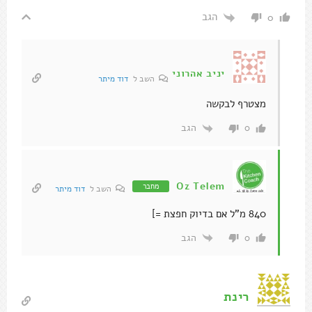
הגב
0
יניב אהרוני
השב ל
דוד מיתר
מצטרף לבקשה
הגב
0
Oz Telem
מחבר
השב ל
דוד מיתר
840 מ"ל אם בדיוק חפצת =]
הגב
0
רינת