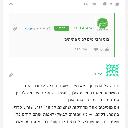
הגב
0
Oz Telem
מחבר
השב ל
שלומית
כוס וחצי מים לכוס פתיתים
הגב
0
עידו
תודה על המתכון. יצא מאוד טעים ובכלל אנחנו נהנים
במשפחה מהרבה מנות שלך, ותמיד כשאני חושב מה להכין
אני הולך קודם כל לאתר שלך.
אם מוסיפים אחד מהירקות שהצעת לגיוון "גזר, שורש סלרי,
בטטה, דלעת" – לא אמורים לבשל/לאפות אותם קודם כדי
שיתרככו? או שהבישול במים 13 דקות ירכך אותם מספיק?