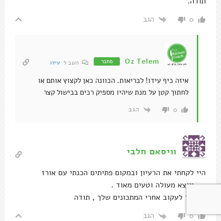
תודה.
הגב
0
Oz Telem
מחבר
השב ל
עידו
איזה כיף עידו! לבריאות. הכוונה כאן לקצוץ אותם או
לחתוך קטן על מנת שיהיו מספיק רכים בבישול קצר
הגב
0
וויסאם חלבי
היי לקחתי את הרעיון ובמקום פתיתים הכנתי עם אורז
…..וייצא מעולה וטעים מאוד .
אמשיך לעקוב אחרי המתכונים שלך , תודה
הגב
0