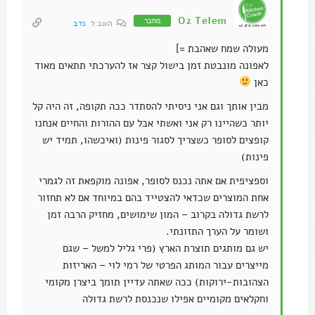
Oz Telem
מחבר
השב ל
נדב
מעולה שמח שאהבת =]
לאפונה מונבטת זמן בישול קצר אז להערכתי תתאים מאוד
כאן
מבין אותך וגם אני ניסיתי להסתדר ככה תקופה, זה היה קל
יותר כשהיינו רק אני ואשתי אבל עם ההורות והחיים אנחנו
קופצים לסופר כשצריך לסגור פינות (ואיכשהו, תמיד יש
פינות)
וספציפית אם אתה נכנס לסופר, אפונה מוקפאת זה לגמרי
אחת המוצרים שכדאי להצטייד בהם במיוחד אם לא תחזור
לרשת גדולה בקרוב – המון שימושים, מחזיק הרבה זמן
ושומר על הערך התזונתי.
יש גם מותגים תוצרת הארץ (פרי גליל למשל – שגם
מייצרים עבור המותג הפרטי של רמי לוי – האריזות
הצהובות-ירוקות) ככה שאתה עדיין תומך ביצרן מקומי
וחקלאים מקומיים אפילו שנכנסת לרשת גדולה