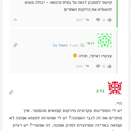
קישור למתכון דומה על בסיס קינואה – יכולה פשוט
להשמיט את הירקות האחרים
הגב
0
רותי
השב ל
Oz Telem
עכשיו ראיתי, תודה
הגב
0
נדב
היי.
יש לי הסתייגות עקרונית מירקות קפואים מהסופר. איך
פותרים את זה לגבי האפונה? יש לי אפשרות למצוא אפונה לא
קפואה באריזה שמיועדת למרק אפונה. זה אפשרי? יש רעיון