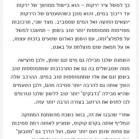
כך למשל ציר ירקות – הוא בישול ממושך של ירקות
עד ריכוך במים, והוא מוכן כשהטעמים של הירקות
יוצאים החוצה ואל המים שמסביב. מצד שני, תרכובות
מסוימות מתמוססות יותר טוב בשמן – תחשבו למשל
על פלפלצ'ומה, עם השמן האדום שטעים בזכות עצמו,
או על חמאת שום מוצלחת על באגט.
השמנת שלנו מכילה גם מים וגם שומן, ולכן מוציאה
ממה שמבשלים בה גם את התרכובות שמתמוססות טוב
בשמן וגם את אלו שמתמוססות טוב במים. ההרכב שלה
הופך אותה גם להרבה יותר סמיכה מהם, ולכן הטעמים
שהיא מכילה 'נדבקים' יותר טוב ללשון שלנו וגורמים
לנו לחוש את הרוטב בצורה הרבה יותר עזה.
אחרי שהבנו את זה, בואו נשכח מהשמנת המתוקה
ונחליף אותה בקרם קוקוס, שמגיע לאותה רמת סמיכות
עם פחות שומן ועם יותר טעם, ועל הדרך גם 'מטבען'