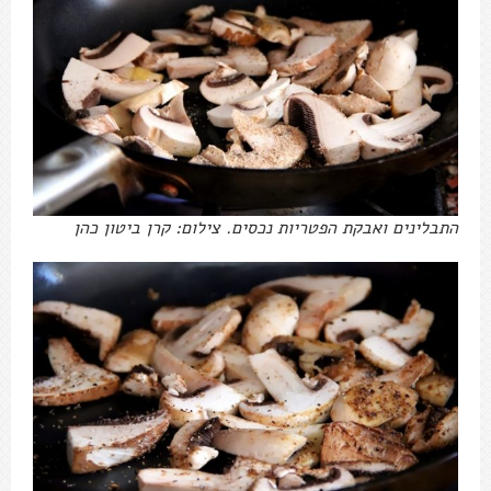
התבלינים ואבקת הפטריות נכסים. צילום: קרן ביטון כהן