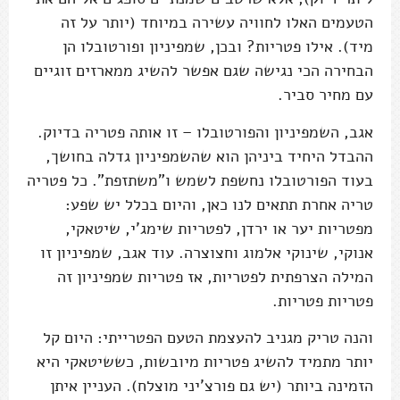
הטעמים האלו לחוויה עשירה במיוחד (יותר על זה
מיד). אילו פטריות? ובכן, שמפיניון ופורטובלו הן
הבחירה הכי נגישה שגם אפשר להשיג ממארזים זוגיים
עם מחיר סביר.
אגב, השמפיניון והפורטובלו – זו אותה פטריה בדיוק.
ההבדל היחיד ביניהן הוא שהשמפיניון גדלה בחושך,
בעוד הפורטובלו נחשפת לשמש ו"משתזפת". כל פטריה
טריה אחרת תתאים לנו כאן, והיום בכלל יש שפע:
מפטריות יער או ירדן, לפטריות שימג'י, שיטאקי,
אנוקי, שינוקי אלמוג וחצוצרה. עוד אגב, שמפיניון זו
המילה הצרפתית לפטריות, אז פטריות שמפיניון זה
פטריות פטריות.
והנה טריק מגניב להעצמת הטעם הפטרייתי: היום קל
יותר מתמיד להשיג פטריות מיובשות, כששיטאקי היא
הזמינה ביותר (יש גם פורצ'יני מוצלח). העניין איתן