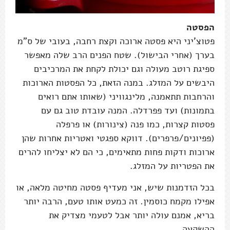
הפסטה
פטוצ'יני היא פסטה ארוכה וקצת רחבה, בעובי של ס"מ
בערך (אחרי הבישול). שטח הפנים הרב שלה מאפשר
ספיגת רוטב מעולה וגם יכולת לקחת את המרכיבים
היבשים על המזלג. במנה הזאת, כל הפסטות הארוכות
והרחבות תתאמנה, מלינגוויני (שאותו אתם רואים
בתמונות) ועד פפרדלה. המנה עובדת טוב גם עם
פסטות קצרות, כמו פנה (צינורות) או פרפלה
(פפיונים/פרפרים). דווקא ספגטי ואטריות אחרות שהן
ארוכות ודקות פחות מתאימים, כי הם לא יצליחו להרים
את הפטריות על המזלג.
בכל הזדמנות שיש, אני מעדיף פסטה מחיטה מלאה, או
אפילו מקמח כוסמין. זה כמעט אותו טעם, הרבה יותר
בריא, אמנם עולה יותר אבל לטעמי מצדיק את
ההשקעה.