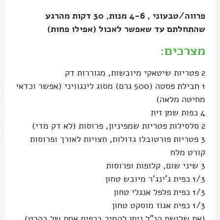
פרווה/טבעוני , 4-6 מנות, 30 דקות מהרגע
שהתחלתם עד שאפשר לאכול (אפילו פחות)
מצרכים:
2 פטריות שיטאקי מיובשות, מגוררות דק
1 חבילת פסטה (500 גרם) מסוג לינגוויני (אפשר וכדאי
מחיטה מלאה)
4 כפות שמן זית
2 סלסילות פטריות שמפיניון, פרוסות (לא דק מדי)
3 פטריות פורטובלו גדולות, חצויות לאורך ופרוסות
קורט מלח
3 שיני שום, קלופות ופרוסות
1/3 כפית ג'ינג'ר מיובש טחון
1/3 כפית פלפל אנגלי טחון
1/3 כפית אגוז מוסקט טחון
(את שלושת הנ"ל ניתן להמיר בכפית אחת של בהרט)