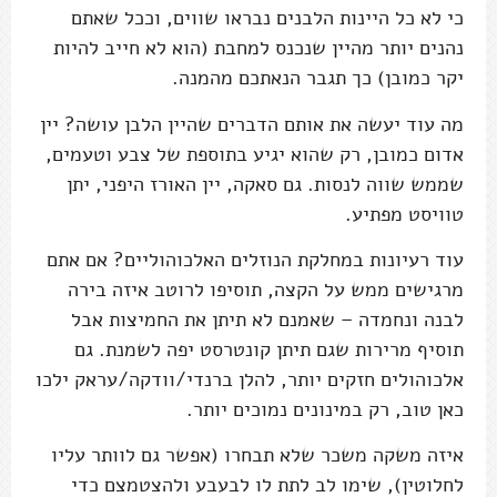
כי לא כל היינות הלבנים נבראו שווים, וככל שאתם
נהנים יותר מהיין שנכנס למחבת (הוא לא חייב להיות
יקר כמובן) כך תגבר הנאתכם מהמנה.
מה עוד יעשה את אותם הדברים שהיין הלבן עושה? יין
אדום כמובן, רק שהוא יגיע בתוספת של צבע וטעמים,
שממש שווה לנסות. גם סאקה, יין האורז היפני, יתן
טוויסט מפתיע.
עוד רעיונות במחלקת הנוזלים האלכוהוליים? אם אתם
מרגישים ממש על הקצה, תוסיפו לרוטב איזה בירה
לבנה ונחמדה – שאמנם לא תיתן את החמיצות אבל
תוסיף מרירות שגם תיתן קונטרסט יפה לשמנת. גם
אלכוהולים חזקים יותר, להלן ברנדי/וודקה/עראק ילכו
כאן טוב, רק במינונים נמוכים יותר.
איזה משקה משכר שלא תבחרו (אפשר גם לוותר עליו
לחלוטין), שימו לב לתת לו לבעבע ולהצטמצם כדי