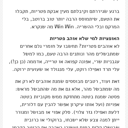
ברגע שגיררתם וקיבלתם מעין אבקת פטריות, תקבלו
את הטעם, שיתמוסס הרבה יותר טוב ברוטב, בלי
המרקם ובלי ההשריה. Win Win מה שנקרא.
האופציות למי שלא אוהב פטריות
לא אוהבים פטריות? תחשבו על חומרי גלם אחרים
שמתבשלים מהר ונותנים הרבה טעם, כמו למשל
עגבניות שרי, אפונה קפואה או טרייה, אדממה (כן כן!),
עלי תרד ואפילו רוקט, עלי מנגולד או שעועית ירוקה.
זאת ועוד, רטבים מבוססים שמנת אוהבים לא רק את
מה שמתבשל מהר, אלא גם את מה שהתבשל מראש:
פסטה שמנת בטטה מתחזקת ממש מקוביות בטטה
אפויות (ועל אותו עיקרון אפשר להכין עם דלורית,
דלעת ואפילו גזר צלוי). סלק אפוי או מבושל ומגורר
ייתן למנה צבע שלא ישכחו, ברוקולי או כרובית
שבושלו קלות במים יעשירו באהבה את הרוטב הקרמי,