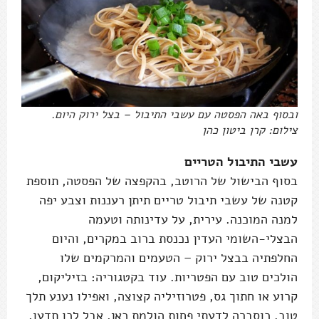
ובסוף באה הפסטה עם עשבי התיבול – בצל ירוק היום.
צילום: קרן ביטון כהן
עשבי התיבול הטריים
בסוף הבישול של הרוטב, בהקפצה של הפסטה, תוספת
קטנה של עשבי תיבול טריים תיתן רעננות וצבע יפה
למנה המוכנה. עירית, על עדינותה וטעמה
הבצלי-השומי העדין נכנסת ברוב במקרים, והיום
החלפתיה בבצל ירוק – הטעמים והמרקמים שלו
הולכים טוב עם הפטריות. עוד בקטגוריה: בזיליקום,
קרוע או חתוך גס, פטרוזיליה קצוצה, ואפילו נענע תלך
טוב. כוסברה לדעתי פחות הולמת כאן, אבל לכו תדעו,