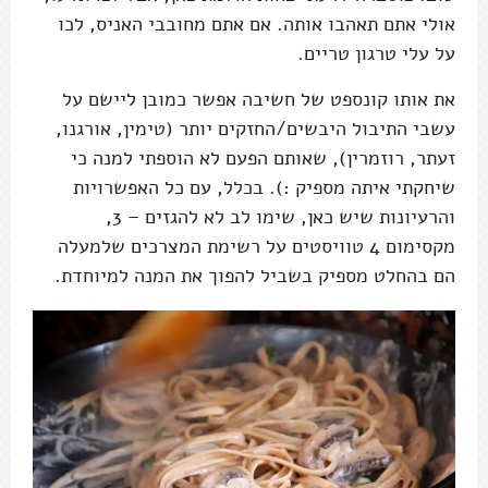
אולי אתם תאהבו אותה. אם אתם מחובבי האניס, לכו
על עלי טרגון טריים.
את אותו קונספט של חשיבה אפשר כמובן ליישם על
עשבי התיבול היבשים/החזקים יותר (טימין, אורגנו,
זעתר, רוזמרין), שאותם הפעם לא הוספתי למנה כי
שיחקתי איתה מספיק :). בכלל, עם כל האפשרויות
והרעיונות שיש כאן, שימו לב לא להגזים – 3,
מקסימום 4 טוויסטים על רשימת המצרכים שלמעלה
הם בהחלט מספיק בשביל להפוך את המנה למיוחדת.