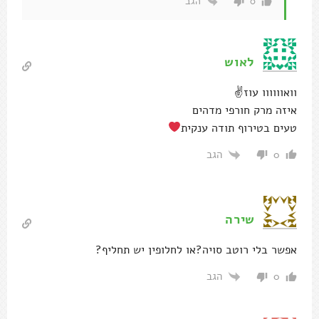
הגב
0
לאוש
וואוווווו עוז✌
איזה מרק חורפי מדהים
טעים בטירוף תודה ענקית
הגב
0
שירה
אפשר בלי רוטב סויה?או לחלופין יש תחליף?
הגב
0