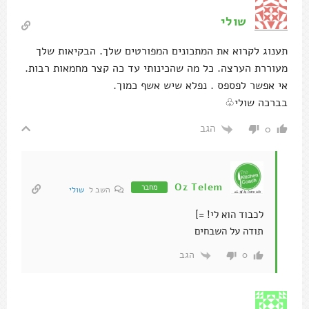
שולי
תענוג לקרוא את המתכונים המפורטים שלך. הבקיאות שלך
מעוררת הערצה. כל מה שהכינותי עד כה קצר מחמאות רבות.
אי אפשר לפספס . נפלא שיש אשף כמוך.
בברכה שולי♧
הגב
0
Oz Telem
מחבר
השב ל
שולי
לכבוד הוא לי! =]
תודה על השבחים
הגב
0