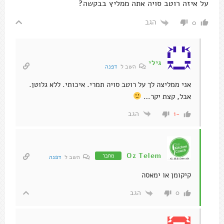
על איזה רוטב סויה אתה ממליץ בבקשה?
הגב
0
גילי
השב ל
דפנה
אני ממליצה לך על רוטב סויה תמרי. איכותי. ללא גלוטן.
אבל, קצת יקר…
הגב
-1
Oz Telem
מחבר
השב ל
דפנה
קיקומן או ימאסה
הגב
0