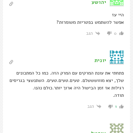
יהושע
היי עז
אפשר להשתמש בפטריות משומרות?
הגב
0
יונית
פתחתי את עונת המרקים עם המרק הזה. כמו כל המתכונים
שלך, יצא מווושששלם. טעים.טעים.טעים. השתנשצי בגריסים
רגילות אז זמן הבישול היה ארוך יותר.כולם נהנו.
תודה.
הגב
1