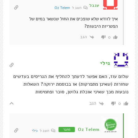
ענבל
השב ל
Oz Telem
איך לוודא שלא שופכים את החול שנשאר במים של
הפטריות היבשות?
הגב
0
גילי
שלום עוז, האם אפשר לדעתך להחליף את הגריסים בעדשים
שחורות (שאינן מתפרקות) או בכוסמת ירוקה? השאלות
נובעות מכך שאיני אוכלת גלוטן, סוכר ופחמימות
הגב
0
Oz Telem
מחבר
השב ל
גילי