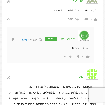
אורטל
נפלא, תודה אל ההשקעה והמתכון
הגב
0
Oz Telem
מחבר
השב ל
אורטל
בשמחה רבה!
הגב
0
טל
הי, המתכון נשמע מעולה, מתכוונת להכין היום.
אשמח לדעת מדוע במרק זה מתחילים עם טיגון הפטריות ורק
אח"כ מוסיפים לסיר (עם הפטריות) את ירקות השורש הקשים
(בצל, גזר וסלרי). , כאשר בדרכ מתחילים בטיגון הירקות