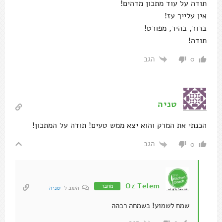
תודה על עוד מתכון מדהים!
אין עלייך עז!
ברור, בהיר, מפורט!
תודה!
הגב
0
טניה
הכנתי את המרק והוא יצא ממש טעים! תודה על המתכון!
הגב
0
Oz Telem
מחבר
השב ל
טניה
שמח לשמוע! בשמחה רבהה