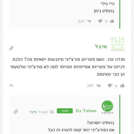
היי גילי
בהחלט ניתן
הגב
0
מיכל
תודה עוז. האם פטריוצ פורצ'יני מיובשות יתאימו פה? הלכת
לכיוון של פטריות אסייתיות ותהיתי למה לא פורצ'יני שלטעמי
הן הכי טעימות
הגב
0
Oz Telem
מחבר
השב ל
מיכל
בהחלט יתאימו!
את הפורצ'יני יותר קשה להשיג זה הכל