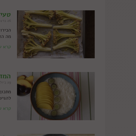
טעים
26 בדצמבר 2019
הכירו 
מה הד
קרא ע
המדר
29 ביולי 2019
מתכון
להגיש
קרא ע