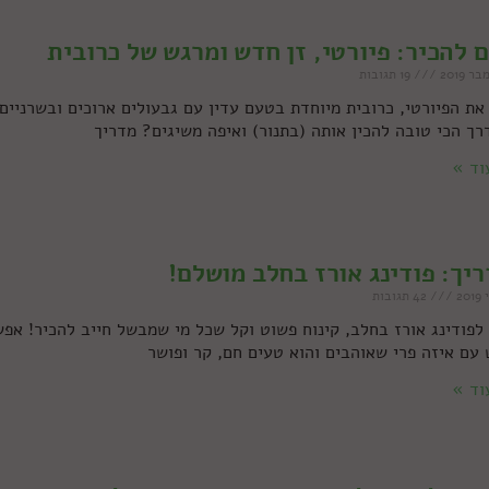
 להכיר: פיורטי, זן חדש ומרגש של כרובית
19 תגובות
את הפיורטי, כרובית מיוחדת בטעם עדין עם גבעולים ארוכים ובשרניים.
רך הכי טובה להכין אותה (בתנור) ואיפה משיגים? מדריך
וד »
יך: פודינג אורז בחלב מושלם!
42 תגובות
 לפודינג אורז בחלב, קינוח פשוט וקל שכל מי שמבשל חייב להכיר! אפ
 עם איזה פרי שאוהבים והוא טעים חם, קר ופושר
וד »