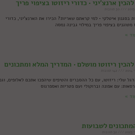
להכין ארנצ'יני • כדורי ריזוטו בציפוי פריך
30 תגובות
 בסגנון איטלקי • למי קראתם שאריות? הכירו את הארנצ'יני, כדורי
 מטוגנים בציפוי פריך במילוי גבינה נמסה
וד »
להכין ריזוטו מושלם • המדריך המלא ומתכונים
142 תגובות
גל שלי: ריזוטו, עם כל ההסברים והטיפים שיהפכו אתכם לאלופים, וגם
סאות: עם אפונה וברוקולי ועם פטריות ואספרגוס
וד »
מתכונים לשבועות
32 תגובות