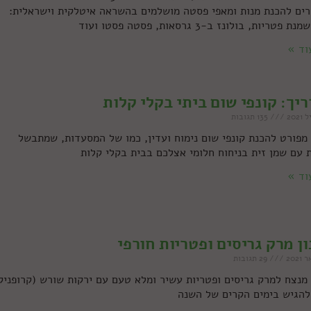
רים להכנת מנות ומאפי פסטה מושלמים בהשראה איטלקית וישראלית:
פטריות, בולונז ב-3 גרסאות, פסטה פסטו ועוד
וד »
יך: קונפי שום ביתי בקלי קלות
135 תגובות
 מפורט להכנת קונפי שום נימוח ועדין, כמו של המסעדות, שמתבשל
ת עם שמן זית בניחוח חלומי אצלכם בבית בקלי קלות
וד »
ן מרק גריסים ופטריות חורפי
29 תגובות
 מנצח למרק גריסים ופטריות עשיר ומלא טעם עם ירקות שורש (קרופניק
להגיש בימים הקרים של השנה