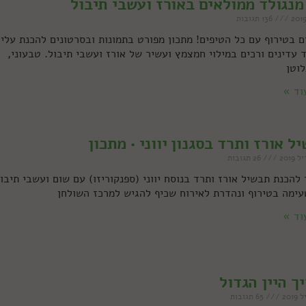
מנגולד ממולאים באורז ועשבי תיבול
136 תגובות
 בטירוף עם כל הטיפים! מתכון מפורט בתמונות ובסרטונים להכנת עלי
 עדינים ורכים במילוי חמצמץ ועשיר של אורז ועשבי תיבול. טבעוני,
לוטן
וד »
ל אורז ותרד בסגנון יווני • מתכון
26 תגובות
להכנת תבשיל אורז ותרד בנוסח יווני (ספנקוריזו) עם שום ועשבי תיבול
עימה בטירוף ונהדרת לאירוח שכיף להגיש למרכז השולחן
וד »
ך היין הגדול
65 תגובות