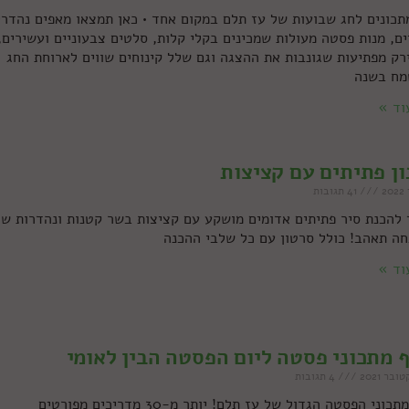
1 מתכונים לחג שבועות של עז תלם במקום אחד • כאן תמצאו מאפים נהדרי
ים, מנות פסטה מעולות שמכינים בקלי קלות, סלטים צבעוניים ועשירים,
ירק מפתיעות שגונבות את ההצגה וגם שלל קינוחים שווים לארוחת החג
מח בשנה
וד »
ן פתיתים עם קציצות
41 תגובות
 להכנת סיר פתיתים אדומים מושקע עם קציצות בשר קטנות ונהדרות ש
ה תאהב! כולל סרטון עם כל שלבי ההכנה
וד »
 מתכוני פסטה ליום הפסטה הבין לאומי
4 תגובות
אוסף מתכוני הפסטה הגדול של עז תלם! יותר מ-30 מדריכים מפורטים