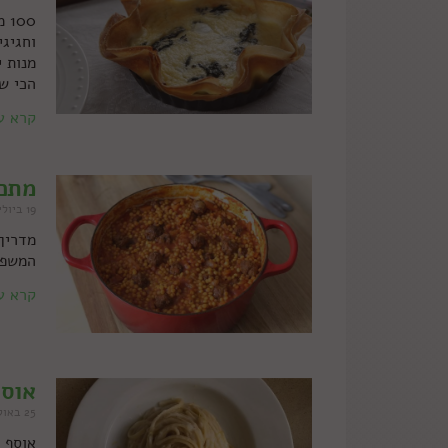
00
וחגיגי
מנות 
הכי ש
קרא ע
מתכו
19 ביולי 2022
מדריך
המשפח
קרא ע
אוסף
25 באוקטובר 2021