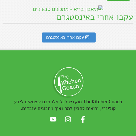
עקבו אחרי באינסטגרם
עקבו אחרי באינסטגרם
TheKitchenCoach מוקדש לכל אלו מכם שצמאים לידע
קולינרי, ורוצים להבין למה ואיך מתכונים עובדים.