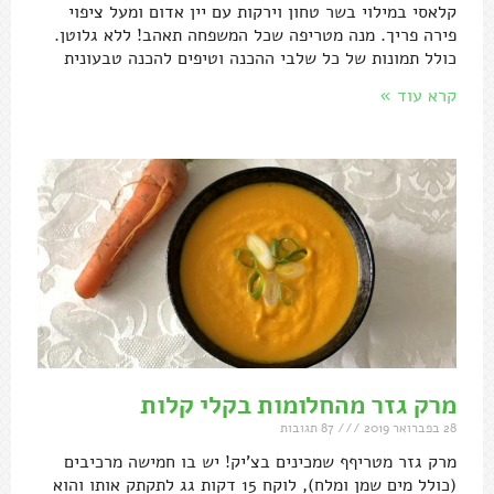
קלאסי במילוי בשר טחון וירקות עם יין אדום ומעל ציפוי
פירה פריך. מנה מטריפה שכל המשפחה תאהב! ללא גלוטן.
כולל תמונות של כל שלבי ההכנה וטיפים להכנה טבעונית
קרא עוד »
מרק גזר מהחלומות בקלי קלות
28 בפברואר 2019
87 תגובות
מרק גזר מטריףף שמכינים בצ'יק! יש בו חמישה מרכיבים
(כולל מים שמן ומלח), לוקח 15 דקות גג לתקתק אותו והוא