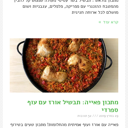
מתכון גולאש : תבשיל בשר עסיסי מעולה שממש קל להכין
מהמטבח ההונגרי עם פפריקה, פלפלים, עגבניות ושום
מושלם לכל ארוחה חגיגית
קרא עוד »
מתכון פאייה: תבשיל אורז עם עוף
ספרדי
29 במרץ 2019
52 תגובות
פאייה עם אורז ועוף אמיתית מהחלומות! מתכון טעים בטירוף