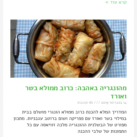
קרא עוד »
מהונגריה באהבה: כרוב ממולא בשר
ואורז
14 בפברואר 2019
161 תגובות
המדריך המלא להכנת כרוב ממולא הונגרי מושלם בבית
במילוי בשר ואורז עם פפריקה ושום ברוטב עגבניות. מתכון
מפורט של הבשלנית ההונגריה מלכה זוויאסה עם כל
התמונות של שלבי ההכנה