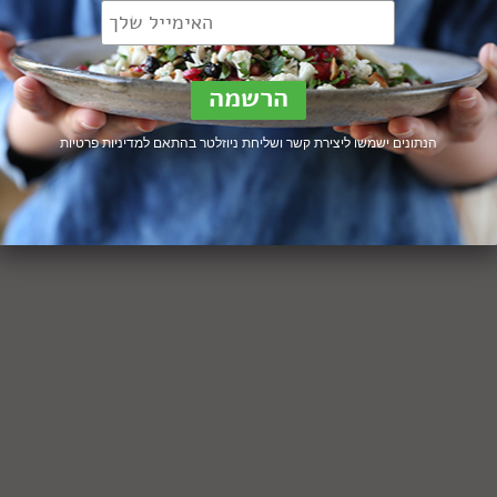
94 תגובות
לבונים מוצלח הוא אבן הבסיס להרבה מנות טעימות. גלו מה גורם לו
 וליפול ולמה חלמון הוא אויבו המושבע
וד »
הנתונים ישמשו ליצירת קשר ושליחת ניוזלטר בהתאם ל
מדיניות פרטיות
ם
1
…
3
4
5
הבא »