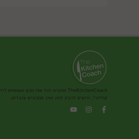
TheKitchenCoach מוקדש לכל אלו מכם שצמאים ליד
קולינרי, ורוצים להבין למה ואיך מתכונים עובדים.