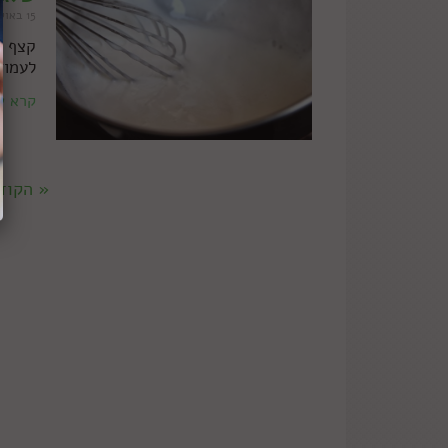
15 באוקטובר 2013
קצף ח
לעמוד
קרא ע
« הקוד