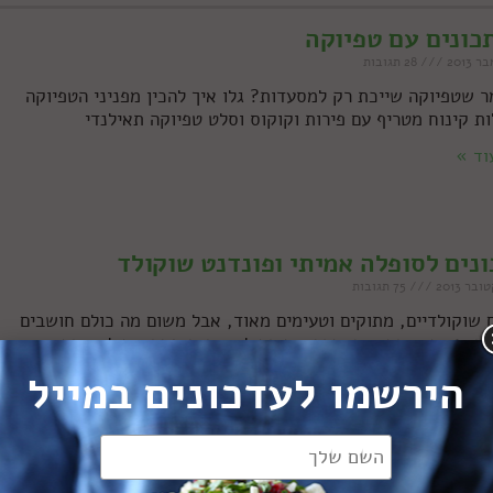
28 תגובות
ר שטפיוקה שייכת רק למסעדות? גלו איך להכין מפניני הטפיוקה
ות קינוח מטריף עם פירות וקוקוס וסלט טפיוקה תאילנדי
וד »
נים לסופלה אמיתי ופונדנט שוקולד
75 תגובות
 שוקולדיים, מתוקים וטעימים מאוד, אבל משום מה כולם חושבים
ה ופונדנט הם אותו דבר. אז הם לא, והנה מתכונים לשניהם
הירשמו לעדכונים במייל
וד »
 שחייבים לדעת על קצף חלבונים