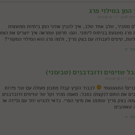
 המן במילוי פרג
32 תגובות
ם מסביר, שלב אחד שלב, איך להכין אוזני המן ביתיות מפוצצות
 פרג משגעת בניחוח לימוני. וגם: סרטון שמראה איך יוצרים את הצור
שת, טיפים לעבודה עם בצק פריך, ולמה פרג הוא המילוי המקורי?
וד »
ל שזיפים ודובדבנים (טבעוני)
19 תגובות
ברים! התגעגעתי
לכבוד הקיץ קבלו מתכון מעולה עם שני פירות
ים את החום ל(קצת) נסבל: מאפה מהיר וקל של שזיפים ודובדבנים
טה בצק פריך שסופג את מיצי הפרי. כדאי להגיש יחד עם גלידה או
 שאוהבים
וד »