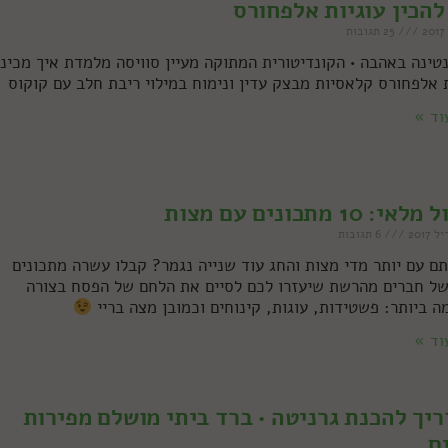
להכין עוגיות אלפחורס
25 תגובות
טינה באהבה • הקונדיטורית המתוקה מעיין סוויסה מלמדת איך מכיני
ת אלפחורס קלאסיות מבצק עדין ונימוח במילוי ריבת חלב עם קוקוס
וד »
י: 10 מתכונים עם מצות
6 תגובות
ם עם יותר מדי מצות והחג עוד שנייה נגמר? קבלו עשרה מתכונים
של חברים מהרשת שיעזרו לכם לסיים את הלחם של הפסח בצורה
ה ביותר: פשטידות, עוגות, קינוחים וכמובן מצה בריי
וד »
יך להכנת גרניטה • ברד ביתי מושלם מפירות
ם