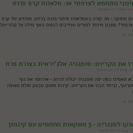
מני מתחפש לצרפתי או: מלאווח קרפ סוזט
2 תגובות
ת מתוקה • מה קורה כשמלאווח תימני פוגש ברוטב תפוזים של קרפ
צרפתי? מתכון מיוחד לפורים שחייבים לנסות (ואף מילה על קלוריות!)
וד »
ו את הקריוש: סופגניה אלג'יראית בצורת פרח
43 תגובות
א תאמינו כמה יפה סופגניה יכולה להיות • אירחתי את נוף
רשף, וביחד הכנו את הקריוש: קינוח מטוגן מבצק סולת מצופה
וד »
נגריה • 5 משקאות מחממים עם קינמון
18 תגובות