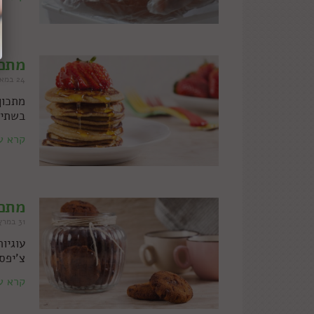
מתכו
24 במאי 2016
מתכון
בשתי 
קרא ע
מתכו
31 במרץ 2016
עוגיו
צ'יפס
קרא ע