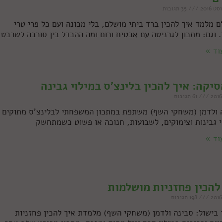
35 תגובות
ם מלמד איך להכין ברד ביתי מושלם, בלי מכונה ועם כל פרי טרי
. וגם: מתכון לגרניטה עם אבטיח ורום ומה ההבדל בין סורבה לשרבט
וד »
יקה: איך להכין בלינצ'ס במילוי גבינה
61 תגובות
 ולדמן (משחקי השף) משתפת במתכון המשפחתי לבלינצ'ס מתוקים
י גבינות וצימוקים, לשבועות, חנוכה או פשוט כשמתחשק
וד »
להכין פחזניות מושלמות
198 תגובות
 בישול: סבינה ולדמן (משחקי השף) מלמדת איך להכין פחזניות