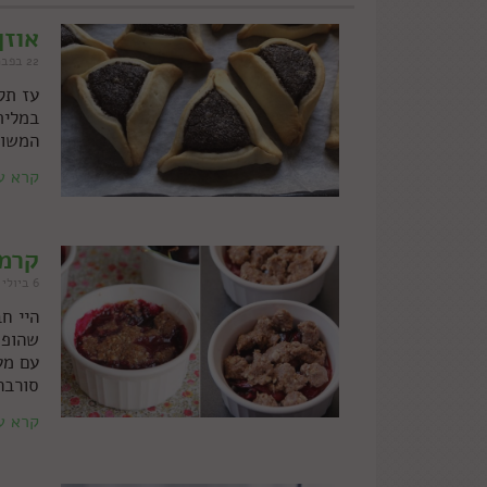
אוזן
22 בפברואר 2018
עז תל
במלית
המשול
קרא ע
קרמב
6 ביולי 2017
היי ח
שהופכ
עם מע
סורבה
קרא ע