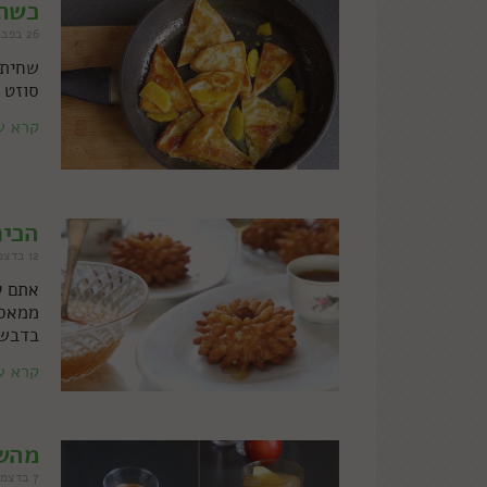
כשתי
26 בפברואר 2015
שחיתו
סוזט 
קרא ע
הכיר
12 בדצמבר 2014
אתם ל
ממאסט
בדבש
קרא ע
מהשוקו לס
7 בדצמבר 2014