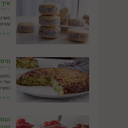
איך 
11 במאי 2017
מארגנ
עוגיו
קרא ע
חיסול מלא
14 באפריל 2017
נתקעת
שלי ו
הטעימ
קרא ע
המדר
טריי