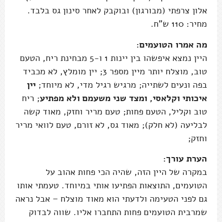
אלון צרפתי (מבורגון) ובוקבק לאחר סינון גס בלבד.
מחיר: 110 ש"ח.
מה אמרו הטועמים:
היין נמצא איפשהו בין יינות 1 ו-5 מבחינת ריח, הטעם
טוב, מוצלח יותר מיין מספר 3; יין מומלץ, לא מכביד
בפה ונעים לשתייה; מרגיש רגיל מדי, לא מיוחד;
יין
איכותי וקלאסי, ומצד שני משעמם ולא מפתיע
; ריח
טוב וקליל, הטעם פחות; טעם מריר וחזק, מאוד קשה
לבליעה (לא חלק); מאוד גס, לא זורם, טעם לוואי מריר
וחזק;
הערת עורך:
במקרה של היין הזה, שהיה הכי פחות אהוב על
הטועמים, התוצאות הפתיעו אותי במיוחד. טעמתי אותו
גם לפני הטעימה ולדעתי הוא מאוד מוצלח – אבל נראה
שמרבית הטועמים פחות התחברו אליו. שווה לבדוק