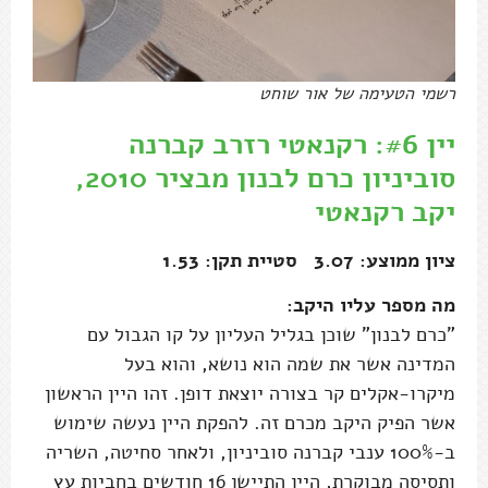
רשמי הטעימה של אור שוחט
יין #6: רקנאטי רזרב קברנה
סוביניון כרם לבנון מבציר 2010,
יקב רקנאטי
ציון ממוצע: 3.07 סטיית תקן: 1.53
מה מספר עליו היקב:
"כרם לבנון" שוכן בגליל העליון על קו הגבול עם
המדינה אשר את שמה הוא נושא, והוא בעל
מיקרו-אקלים קר בצורה יוצאת דופן. זהו היין הראשון
אשר הפיק היקב מכרם זה. להפקת היין נעשה שימוש
ב-100% ענבי קברנה סוביניון, ולאחר סחיטה, השריה
ותסיסה מבוקרת, היין התיישן 16 חודשים בחביות עץ