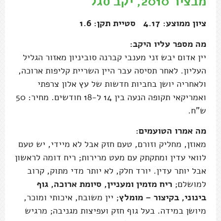
מבציר 2010, יקב סגל
ציון ממוצע: 4.17 סטיית תקן: 1.6
מה מספר עליו היקב:
יין אדום יבש זני מענבי קברנה סוביניון מאזור הגליל
העליון. לאחר תסיסה עבר היין השריית קליפות ארוכה,
ולאחריה יושן בחביות חדשות של עץ אלון צרפתי
ואמריקאי תקופה הנעה בין 14 ל-18 חודשים. מחיר: 50
ש"ח.
מה אמרו הטועמים:
מאוזן, מחליק וזורם, טעם חזק אבל לא מיידי, יש טעם
לוואי עדין ומתקתק עם מעט מרירות; ריח דומה לראשון
אבל יותר עדין. יורד חלק, לא יותר מדי מתוק, קרוב
למושלם;
ריח מזמין ומעניין, סיומת ארוכה, גוף
בינוני, בקיצור – מומלץ
; יין משובח, איכותי ומוכר,
מיושן במידה. בעל גוף חזק ועפיצות מגניבה; מרגיש