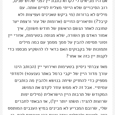
אם היו מביאים לי לקרוא כתבת יין לפני שלוש שנים,
רוב הסיכויים שלא הייתי מצליח לסיים אותה. עם
מילים לא ברורות (מי ביקש טאנינים ועפיצות ולא
קיבל?) ותיאורים הזויים (ארומות של עור ורצפת יער
טחובה לאחר הגשם הראשון של חודש חשוון), איך
אמור האדם מן השורה, שלא מנוסה בטעימות, אזורי יין
וסוגי תסיסה להבין על סמך מסמך עם כמה מילים
ותמונות של בקבוקים האם כדאי לו להשקיע מכספו כדי
לקנות יין כזה או אחר?
מאז צברתי ניסיון בטעימות ואירועי יין (הכותב הינו
עורך מדור היין של יקבי כרמל באתר נענע10) ולמדתי
מספיק כדי להחזיק שיחה בנושא ולהבין מה כותבים
עמיתיי. אבל זה לא ממש עוזר לקדם את המושג
המקודש של תרבות היין הישראלית (מילים יפות
שרוצות להגיד: תשתו יותר יין!), אז הבאתי לחברים
שלי, שרובם המכריע לא מבינים במיץ הענבים המותסס