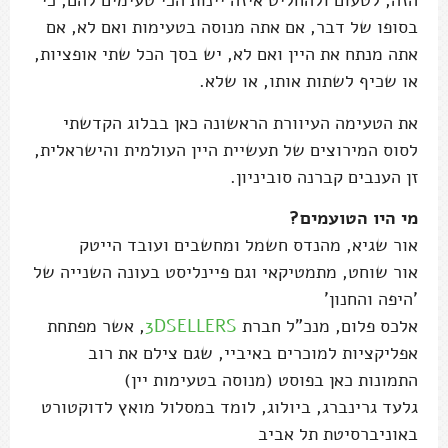
הזה, לטעום ולהחליט איזה יינות הכי טעימים להם, כי
בסופו של דבר, אם אתה מנוסה בטעימות ואם לא, אם
אתה מנתח את היין ואם לא, יש בסך הכל שתי אופציות,
או שכיף לשתות אותו, או שלא.
את הטעימה העיוורת הראשונה כאן בבלוג הקדשתי
לסוס המירוצים של תעשיית היין העולמית והישראלית,
זן הענבים קברנה סוביניון.
מי היו הטועמים?
אור שגיא, מהנדס חשמל ומחשבים ועובד הייטק
אור שוחט, מתמטיקאי וגם פיינליסט בעונה השנייה של
'היפה והחנון'
אלכס פלום, מנכ"ל חברת
3DSELLERS
, אשר מפתחת
אפליקציות למוכרים באיביי, שגם צילם את רוב
התמונות כאן בפוסט (מנוסה בטעימות יין)
גלעד גרינברג, ביולוג, לומד במסלול מואץ לדוקטורט
באוניברסיטת תל אביב