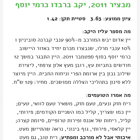
מבציר 2011, יקב ברבדו כרמי יוסף
ציון ממוצע: 3.63 סטיית תקן: 1.42
מה מספר עליו היקב:
יין אדום יבש המורכב מ-90% ענבי קברנה סוביניון ו
10% ענבי מרלו, שנבצרו מכרם יחיד באזור היישוב
כרמי יוסף בסוף ספטמבר 2011. היין התבגר במשך 12
חודשים בחביות עץ, רובן מעץ אלון צרפתי, ליצירת
שילוב נכון בין ארומת הפרי וניחוח החבית. היין מיוצר
ללא סינון בתהליכי הצללה ממושכים. מחיר: 129 ש"ח.
מה אמרו הטועמים:
ריח חזק ונעים, טעם חזק, משאיר טעם לוואי, טעים;
יין כמו שצריך, קליל כמו השניים הקודמים; פירותי,
קליל, ריחות של אננס ופירות טרופיים, סיומת קצרה;
יין קלאסי, פירותי, גוף בינוני, נראה שהתיישן מעט.
איכותי אבל לא מורכב ומפתיע
; ריח טוב, גם מעט