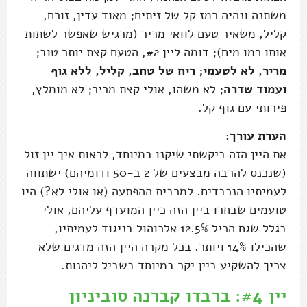
משתנה ונהיה רמז קל של זיתים; מאוד עדין, זורם,
קליל, משאיר טעם לוואי מריר (מרגיש שאפשר לשתות
אותו כמו מים); דומה ליין #2, הטעם קצת יותר טוב;
מריר, לא לטעמי; ריח של טחב, קליל, ללא גוף
ועמוד שדרה
; לא משהו, אולי קצת מריר; לא מומלץ,
פירותי עם גוף קל.
הערת עורך:
את היין הזה ביקשתי שיקנו במיוחד, לראות איך יין זול
(שנכנס להרבה מבצעים של 2 ב-50 ודומיהם) ישתווה
לעמיתיו הנכבדים. למרבית ההפתעה (או אולי לא?) היו
טועמים שבחרו ביין הזה כיין המועדף עליהם, אולי
בגלל שגם הכיל 12.5% אלכוהול בניגוד לעמיתיו,
שהכילו 14% ויותר. בכל מקרה היין הזה מדגים שלא
צריך להשקיע ביין יקר במיוחד בשביל ליהנות.
יין #4: ברבדו קברנה סוביניון