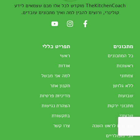
TheKitchenCoach מוקדש לכל אלו מכם שצמאים לידע
קולינרי, ורוצים להבין למה ואיך מתכונים עובדים.
מתכונים
תפריט כללי
כל המתכונים
ראשי
ראשונות
אודות
צמחוני
למה אני מבשל
ללא גלוטן
תקנון אתר
שבועות
מדיניות פרטיות
מתכוני ירקות
הצהרת נגישות
טבעוני
בתקשורת
מתכונים לראש השנה
צרו קשר
הכי פופולריים