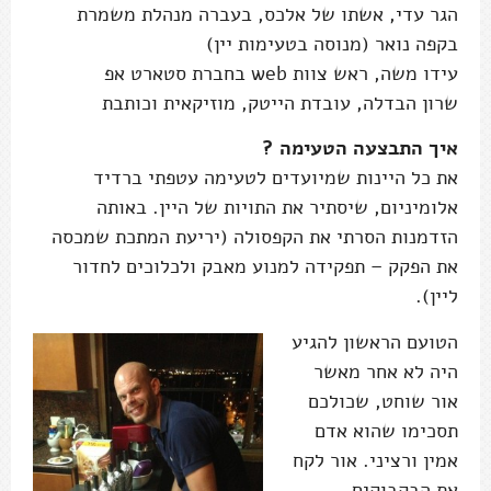
הגר עדי, אשתו של אלכס, בעברה מנהלת משמרת
בקפה נואר (מנוסה בטעימות יין)
עידו משה, ראש צוות web בחברת סטארט אפ
שרון הבדלה, עובדת הייטק, מוזיקאית וכותבת
איך התבצעה הטעימה ?
את כל היינות שמיועדים לטעימה עטפתי ברדיד
אלומיניום, שיסתיר את התויות של היין. באותה
הזדמנות הסרתי את הקפסולה (יריעת המתכת שמכסה
את הפקק – תפקידה למנוע מאבק ולכלוכים לחדור
ליין).
הטועם הראשון להגיע
היה לא אחר מאשר
אור שוחט, שכולכם
תסכימו שהוא אדם
אמין ורציני. אור לקח
את הבקבוקים