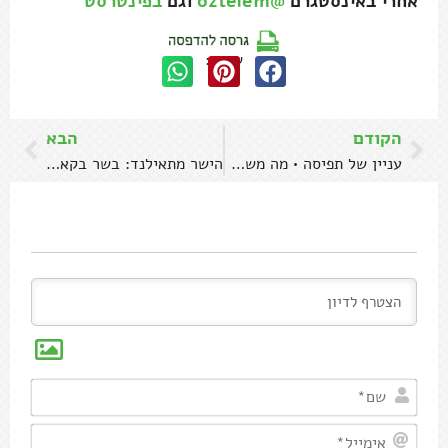
אחרי באינסטגרם
@oztelem
וגם
בפינטרסט
שתפו:
הקודם
הבא
עניין של תפיסה • מה משפיע על הטעם של היין
הישר מתאילנד: בשר בקארי ירוק ולאב גאי
שם*
אימיי