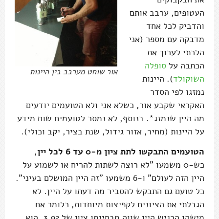
העטופים, ערבב אותם
והדביק לכל אחד
מדבקה עם מספר (אני
הלכתי לערוך את
הכתבה על
סופלה
אור שוחט מערבב בין היינות
השוקולד
). היינות
נמזגו לפי הסדר
האקראי שקבע אור, כשלא אני ולא הטועמים יודעים
מה היין שנמזג*. בנוסף, לא נמסר לטועמים שום מידע
על היינות (מחיר, אזור גידול, שנת בציר, יקב וכולי).
הטועמים התבקשו לתת ציון מ-0 עד 6 לכל יין
,
כש-0 משמעו "לא רוצה לשתות להריח או לשמוע על
היין הזה לעולם" ו-6 משמעו "זה היין המושלם בעיני".
כל טועם גם התבקש להסביר מה דעתו על היין. לא
הגבלתי את הציונים לקפיצות מיוחדות, כלומר אם
מישהו הרגיש היין שווה מבחינתו ציון של 3.92, הוא