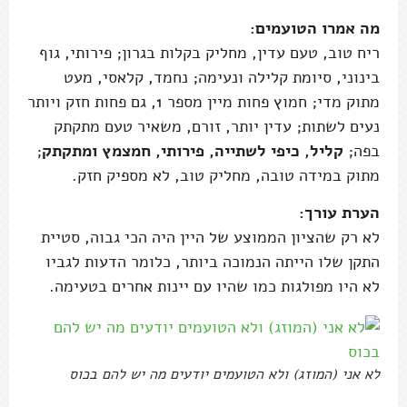
מה אמרו הטועמים:
ריח טוב, טעם עדין, מחליק בקלות בגרון; פירותי, גוף
בינוני, סיומת קלילה ונעימה; נחמד, קלאסי, מעט
מתוק מדי; חמוץ פחות מיין מספר 1, גם פחות חזק ויותר
נעים לשתות; עדין יותר, זורם, משאיר טעם מתקתק
בפה;
קליל, כיפי לשתייה, פירותי, חמצמץ ומתקתק
;
מתוק במידה טובה, מחליק טוב, לא מספיק חזק.
הערת עורך:
לא רק שהציון הממוצע של היין היה הכי גבוה, סטיית
התקן שלו הייתה הנמוכה ביותר, כלומר הדעות לגביו
לא היו מפולגות כמו שהיו עם יינות אחרים בטעימה.
לא אני (המוזג) ולא הטועמים יודעים מה יש להם בכוס