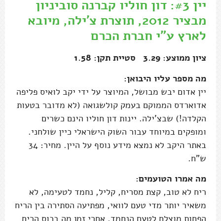
יין #3: דון חוליו קברנה סוביניון
מבציר 2012, תוצרת צ'ילה, מיובא
לארץ ע"י חברת הכרם
ציון ממוצע: 3.29 סטיית תקן: 1.58
מה מספר עליו היבואן:
יין אדום יבש מבושל, המיוצר על ידי יקב לואיס פליפה
אדוארדס הממוקם בעמק קולשגואה (לא מדובר בטעות
הקלדה!) שבצ'ילה. יינות דון חוליו הינם כשרים
ומופקים במיוחד עבור השוק הישראלי כיין שולחני.
באתר היקב לא נמצא מידע נוסף על היין. מחיר: 34
ש"ח.
מה אמרו הטועמים:
ריח לא טוב, קצת מסריח, קליל, נחמד לטעימה, לא
משאיר יותר מדי טעם לוואי, מפתיעה הסתירה בין הריח
הפחות מוצלח לטעם הנחמד, אחרי זמן מה בכוס הריח