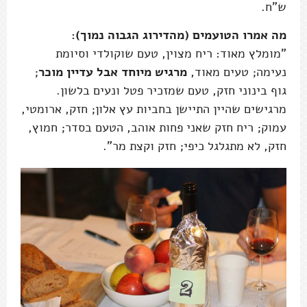
ש"ח.
מה אמרו הטועמים (מהדירוג הגבוה נמוך):
"מומלץ מאוד: ריח מצוין, טעם שוקולדי וסיומת
נעימה; טעים מאוד,
מרגיש מיוחד אבל עדיין מוכר
;
גוף בינוני חזק, טעם שמזכיר פטל ונעים בלשון.
מרגישים שהיין התיישן בחביות עץ אלון; חזק, ארומטי,
עמוק; ריח חזק שאני פחות אוהב, הטעם בסדר; חמוץ,
חזק, לא מתגלגל כיפי; חזק וקצת מר”.