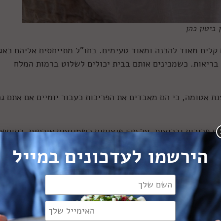
 ביטון כהן
 קלים מאוד להכנה ומאוד טעימים. בחו”ל מתייחסים אליהם כאגו
קרב חובבי בריאות. כשמכינים אותם בבית יכולים לשלוט ברמות המלח
 אטומה, כי הם מאבדים את הפריכות כעבור יומיים אם אתם גר
 פריכות ובריאות, על תקן פיצוחים כשמגיעים אורחים, כתוספת
לא מחובבי הבוטנים, ויש המגדילים אשר טוחנים אותם ומוסיפי
הירשמו לעדכונים במייל
לויים