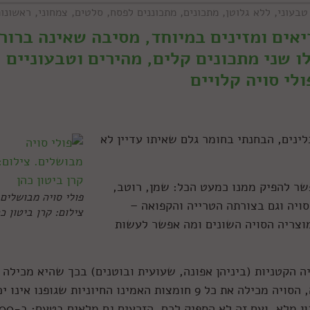
טבעוני
,
ללא גלוטן
,
מתכונים
,
מתכוננים לפסח
,
סלטים
,
צמחוני
,
ראשונו
יאים ומזינים במיוחד, מסיבה שאינה ברור
ו שני מתכונים קלים, מהירים וטבעוניים
לי סויה קלויים
ינים, הבחנתי בחומר גלם שאיתו עדיין לא
שר להפיק ממנו כמעט הכל: שמן, רוטב,
פולי סויה מבושלים.
סויה וגם בצורתה הטרייה והקפואה –
צילום: קרן ביטון כ
וצריה הסויה השונים ומה אפשר לעשות
ה הקטניות (ביניהן אפונה, שעועית ובוטנים) בכך שהיא מכילה
כמות אסטרונומית של חלבון – 40%. לא רק זה, הסויה מכילה את כל 9 חומצות האמינו החיוניות שגופנו אינ
לייצר, או כמו שהתזונאים אוהבים לאמור, חלבון מלא. ועם זה לא הספיק לכ