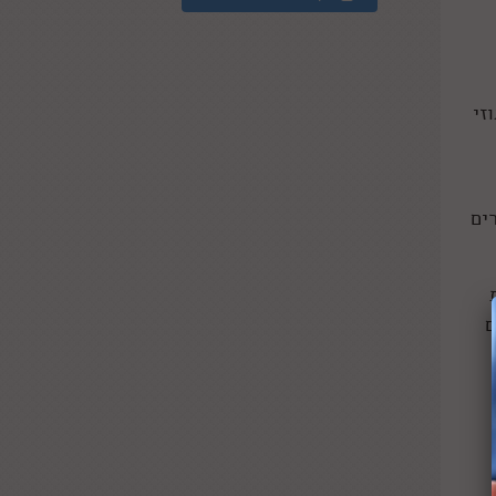
זי
ים
ם