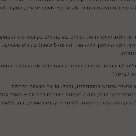
גרם של זרעי סויה מושרים וקלויים יש כמעט 8 גרם של חומצה גלוטמית, שהיא, כפי שאתם יודעים, המקור לכ
רים. חשוב להשרות את הפולים בהרבה מים בקופסה סגורה במקר
ככה שהם יספגו את הנוזלים אבל לא ריחות מבחוץ. השריה למשך לילה אחד (או 8-12 שעות) בהחלט מ
 אלינו למרכולים, ובמהלך ההשריה העמילנים שבהם סופחים מחד
תר לבישול.
א עושים שימוש במחוזותינו, וחבל. אז אם מצאתם במכולת
האסיאתית שליד ביתכם או בחנות הקטניות השכונתית זרעי סויה, הנה 2 רעיונות מצוינים להכנתם – באחד ק
לבדוק האם הפולים יתאימו לשימושי קטניות אחרים, כמו פלאפל 