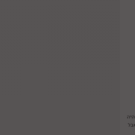
היה
בל