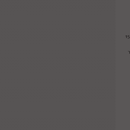
מניחים את פולה הסויה בתבנית תנור (עם נייר אפייה כמובן) בשכבה אחידה. מעבירים לתנור לקלייה של 15
תנור