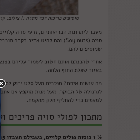
מוסיפים פריכות לכל מטרה :] צילום: קרן
מעבר ליתרונות הבריאותיים, זרעי סויה קלויים
סויה (Soy nuts) והם להיט אדיר ב
שמוסיפים להם.
אחרי שהכנתם אותם חשוב לשמור עליהם בצנצנת
באזור שפלת החוף הלחה.
מה עושים איתם? מפזרים מעל סלט ירוק לתוספת
לגרנולה של הבוקר, מעל מנות מוקפץ אם אתם 
למאפים כדי להחליף חלק מהקמח.
מתכון לפולי סויה פריכים וק
½ 1 כוסות פולים קלויים, בשבילם תעבדו 15 דקות פחות או יותר