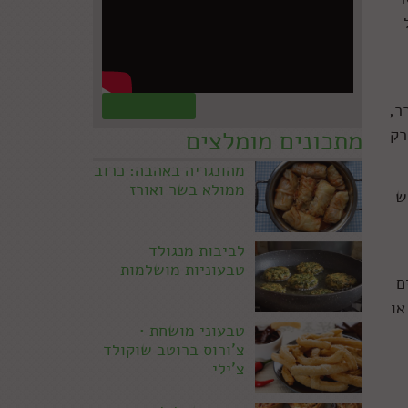
ל
קראו עוד »
ר,
ספיקה, רק
מתכונים מומלצים
מהונגריה באהבה: כרוב
ממולא בשר ואורז
ש
לביבות מנגולד
טבעוניות מושלמות
ולים
או
טבעוני מושחת •
צ'ורוס ברוטב שוקולד
צ'ילי