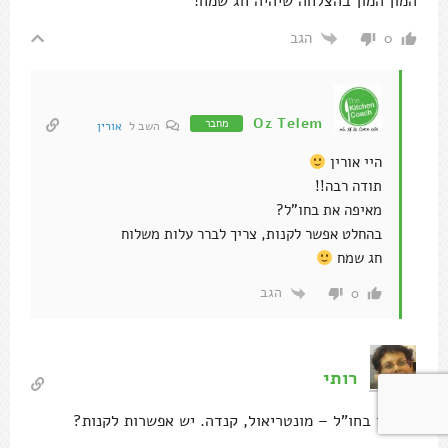
המון המון בהצלחה שיהיה חג שמח!
הגב
0
Oz Telem
מחבר
השב ל
אורין
היי אורין
תודה רבה!!
מאיפה את בחו"ל?
בהחלט אפשר לקנות, צריך לברר עלות משלוח
חג שמח
הגב
0
רותי
גם אני בחו"ל – מונטריאול, קנדה. יש אפשרות לקנות?