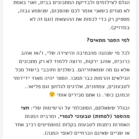
הגלם לצילומים ולבדיקת המתכונים בבית, ואני באמת
לא מגזים כשאני אומר לכם שהסכום, שנשמע גבוה,
מספיק רק כדי לכסות את ההוצאות (וגם זה לא
במדויק).
למי הספר מתאים?
לכל מי שנהנה מהכתיבה והיצירה שלי, ו/או אוהב
כרובית, אוהב ירקות, ורוצה ללמוד לא רק מתכונים
אלא גם מה שמאחוריהם. בשלנים וחובבי בישול מכל
הגילאים והרמות כבר תמכו. הספר יהיה מאוד ידידותי
לטבעונים, צמחונים, אלרגים לגלוטן וגם פליאו..
וכמובן כשר. נו אתם מכירים אותי
ובגלל ששאלתם, הסתכלתי על הרשימות שלי:
חצי
מהספר (לפחות) טבעוני לגמרי
, ומרבית המנות
האחרות ניתנות לטבעות בקלות (משמיטים רכיב אחד
או שניים שאינם הכרחיים לאופי המנה).