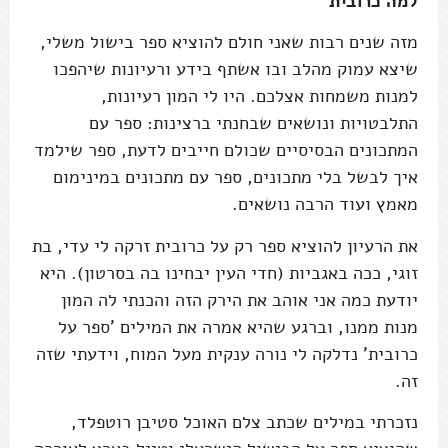
למה כרובית
מזה שנים רבות שאני חולם להוציא ספר בישול משלי,
שיצא עמוק מהלב ובו אשתף בידע ורעיונות שיהפכו
למנות משמחות אצלכם. היו לי המון רעיונות,
התלבטויות ונושאים שבחנתי ברצינות: ספר עם
המתכונים הבסיסיים שכולם חייבים לדעת, ספר שילמד
איך לבשל בלי מתכונים, ספר עם מתכונים במינימום
מאמץ ועוד הרבה נושאים.
את הרעיון להוציא ספר רק על כרובית זרקה לי עדי, בת
זוגי, ככה באגביות (חדי העין יבחינו בה בסרטון). היא
יודעת כמה אני אוהב את הירק הזה והכנתי לה המון
מנות ממנו, וברגע שהיא אמרה את המילים 'ספר על
כרובית' נדלקה לי נורה ענקית מעל המוח, וידעתי שזה
זה.
נזכרתי במילים שכתב צלם האוכל סטיבן רוטפלד,