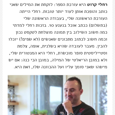
רחלי קרוט
היא עורכת הספר: לוקחת את המילים שאני
כותב והופכת אותן לעוד יותר טובות. רחלי הייתה
העורכת הראשונה שלי, בעבודה הראשונה שלי
(בתשלום) ככתב אוכל בנענע 10. בזכות רחלי למדתי
כמה חשוב השילוב בין תמונה מוצלחת לטקסט נכון
וכמה חשוב לכתוב מתכונים שאנשים (לא שפים!) יוכלו
להכין. מעבר לעובדה שהיא בשלנית, אופה, צלמת
וסטייליסטית סופר מוכשרת, רחלי היא המנטורית שלי,
ולא במובן הריאלטי של המילה, במובן הכי כנה: אם יש
מישהו שאני סומך עליו ועל ההכוונה שלו, זאת היא.