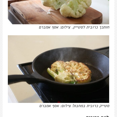
חותכך כרובית לסטייק. צילום: אסף אמברם
סטייק כרובית במחבת! צילום: אסף אמברם