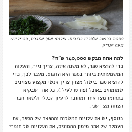
פסטה ברוטב אלפרדו כרובית. צילום: אסף אמברם, סטיילינג:
נועה קנריק
למה אתה מבקש 140,000 ש"ח?
כדי להוציא ספר, לא משנה איזה, צריך נייר, והעלות
המשמעותית ביותר בספר היא הדפוס. מעבר לכך, כדי
להוציא ספר בישול מצוין צריך אנשי מקצוע מצוינים
שמומחים באוכל (פורטו לעיל!), כל אחד שבקיא
בתחומו מצד אחד ומחובר לרעיון הכללי ולשאר חברי
הצוות מצד שני.
בנוסף, יש את עלויות המשלוח וההפצה של הספר, את
העמלה של אתר מימון ההמונים, את העלויות של חומרי