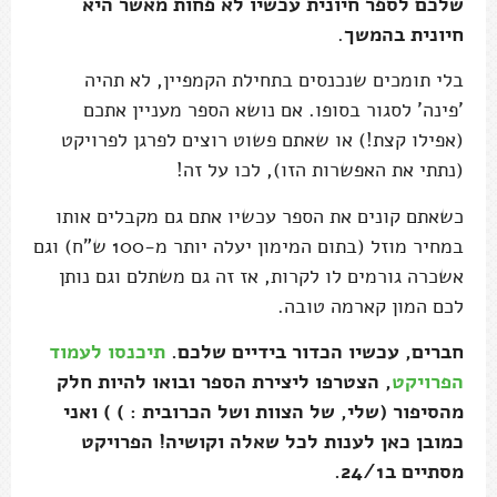
שלכם לספר חיונית עכשיו לא פחות מאשר היא
חיונית בהמשך
.
בלי תומכים שנכנסים בתחילת הקמפיין, לא תהיה
'פינה' לסגור בסופו. אם נושא הספר מעניין אתכם
(אפילו קצת!) או שאתם פשוט רוצים לפרגן לפרויקט
(נתתי את האפשרות הזו), לכו על זה!
כשאתם קונים את הספר עכשיו אתם גם מקבלים אותו
במחיר מוזל (בתום המימון יעלה יותר מ-100 ש"ח) וגם
אשכרה גורמים לו לקרות, אז זה גם משתלם וגם נותן
לכם המון קארמה טובה.
חברים, עכשיו הכדור בידיים שלכם.
תיכנסו לעמוד
הפרויקט
, הצטרפו ליצירת הספר ובואו להיות חלק
מהסיפור (שלי, של הצוות ושל הכרובית : ) ) ואני
כמובן כאן לענות לכל שאלה וקושיה! הפרויקט
מסתיים ב24/1.