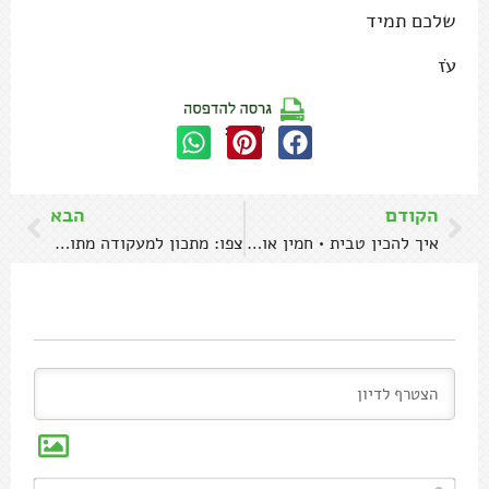
שלכם תמיד
עֹז
שתפו:
הקודם
הבא
איך להכין טבית • חמין אורז ועוף בנוסח עיראקי
צפו: מתכון למעקודה מתוך ספר הכרובית
שם*