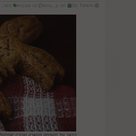
Oz Telem
יוני 5, 2014
10 תגובות
בשר
,
הזאב של משפחת סטארק שהכין hotpie. צילום: CHELSEA M-C מתוך innatthecrossroads.com