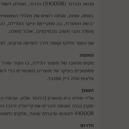
סנואו והודור (
HODOR!
) הודור, מחולק לשתי 
באחת, אסוס, אנחנו רואים את מעללי הצאצאית 
יבשת ווסטרוז, בה מתקיימת עיקר העלילה, ו
משלה והכי חשוב מבחינתינו, אוכל משלה.
את הספר חילקו קאסל ולרר לשישה פרקים, לפי
החומה
מסתמכים בעיקר על מוצרים משומרים כדי לשר
צלעות טלה ויין מתובל.
הצפון
עליו שולט בית סטארק [כלומר שלט, עכשיו הצ
שקרן נבזה (אנחנו זוכרים את קייטלין ורוב) ו
HODOR!
לעוגות שיבולת שועל, סלקים ולפתות
הדרום