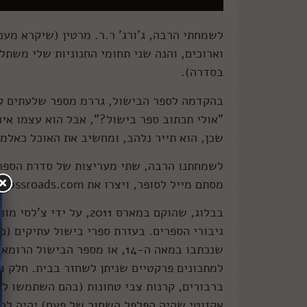
לשמחתי הרבה, ג'ורג' ר.ר. מרטין (שיקרא מעכ
וארוכים, והנה שני תחומי החנוניות שלי משתל
בסדרה).
בהקדמה לספר הבישול, גררמ מספר שלעתים קר
"אולי תכתוב ספר בישול?”, אבל הוא עצמו אינ
שכן, הוא תייר נלהב, ומחשיב את האוכל כאלמנ
לשמחתנו הרבה, שתי מעריצות של סדרת הספרים
מסתם מייל לסופר, ויצרו את innatthecrossroads.com, בלוג האוכל של משחקי הכס.
בבלוג, שהוקם במארס 011
למתכונים פרקטיים שניתן לשחזר בבית. חלק 
ברבורים, קרנות צבי טחונות (בהם השתמשו למאפ
אקזוטי שהיה הפלפל השחור של פעם) יהיה לכ