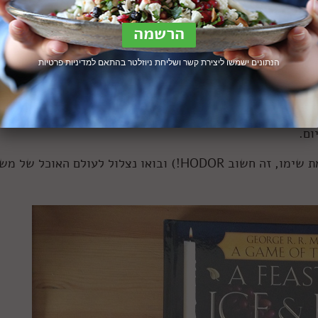
הבלוג תפס תאוצה הולכת וגוברת, שהגיעה לשיאה ביציאתו של ספר בישול באורך מלא, re and Ice
שמו, בהתאם לשמה של סדרת הספרים (סעודה של אש וקרח בתרגום חופשי). הספר ראה אור בשנת 2012
 עברית? תגידו לי ונארגן
).
באמזון
הנתונים ישמשו ליצירת קשר ושליחת ניוזלטר בהתאם ל
מדיניות פרטיות
סח היטב ומרתק מאוד לאוכל של ימי הביניים, שהיה לא פחות
ום.
ת שימו, זה חשוב
HODOR!
) ובואו נצלול לעולם האוכל של מש