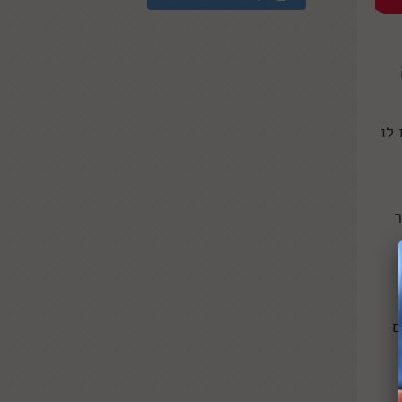
לו
ר
ופכים