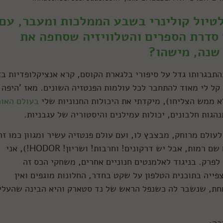
טיול קולינרי בשבע הממלכות ומעבר, עם
 סדרת הספרים והטלוויזיה שסחפה את
בהתבגרותו גדל על סיפורי בלגארת הקוסם, קרא אנציקלופדיות בז
הירוס 3 מאשר כדורגל, קל לי מאוד להתחבר לכל עולמות הפנטזיה השונים. מאז 'היפה
לא ממש הצליחו), מיקדתי את היכולות החנוניות שלי
בעולם האוכ
הגות חלבונים, יכולות עמילנים והיסטוריה של עגבניות.
עולם מרוחק, מבצבץ לו, ועם עולם פנטזיה עשיר ומגוון כמו זה
 שם רמות, אבל יש דרקונים! וחרבות! ושריון!
HODOR!
), אני
לפרק. בניגוד לאלמנטים חנוניים אחרים, משחקי הכס זה
פייה בתוכנית הטלפון על שקט בחדר, החלונות מוגפים ואין
חת, שנשבר לה כשנפל הראש של נד סטארק והיא הבינה שהעלי
רה: