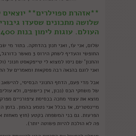
**אזהרת ספוילרים** יוצאים ל
שלושה מתכונים שסעדו גיבורי
העולם. עוגות לימון בנות 400 שנה, מישהו?
שלום, אני עֹז, ואני חנון בהדחקה. בתור מי ש
החופשי והעדיף לשחק 
והחנון' שם ניסו למצוא לי טייפקאסט חנוני (ו
ואני לוגם בהנאה רבה פסקאות ומאמרים על התנ
אבל מדי פעם, הדחף החנוני הבסיסי, להישאב ל
של משחקי הכס (נכון, אין כישופים, ולא עולים
מוצא את עצמי מחכה בכסיסת ציפורניים מפרק 
מיינסטרים, אז בכלל אני נטמע בהמון. בזמן הצ
הפרעות. גם בני המשפחה בקטע (חוץ מאחות א
פה לא הולכת להיות פשוטה יותר).
מומלץ להפעיל את הסרטון הבא להעצמת האווי