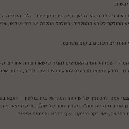
יבשות.
האחרונה לבית טארגריאן וקפטן פרנדזון שבור הלב. השנייה הי
היא מחולקת לשבע הממלכות, כשלכל ממלכה יש בית ושליט, צבא
 האזורים השונים ביקום משחכס:
וד. בפרק תמצאו מתכונים למרק כבש ובצל בשיכר, דייסת אפונ
פון אמור להסתמך של שירותי המגן של בית בולטון – האבא בוג
הבן אוהב נקנקיות וסה"כ מטורף חסר שליטה], בפרק תמצאו מתכו
 בחמאה, פאי בקר ובייקון, עוף בדבש ותפוחים אפויים.