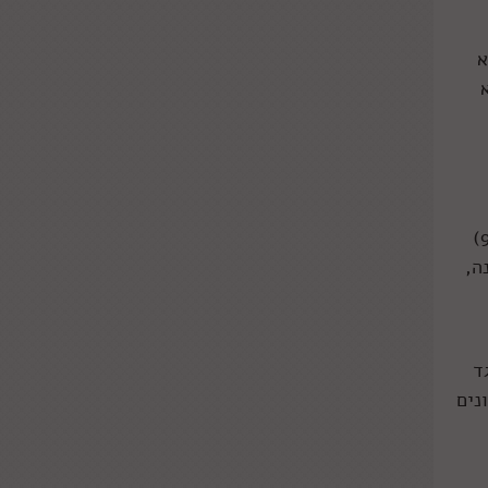
א
מקום מושבו של משמר הלילה, בו הקור שורר תמיד ו-102 הלוחמים האמיצים (מניח שישארו פחות אחרי פרק 9)
ה,
ד
נים