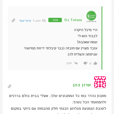
Oz Telem
מחבר
השב ל
מיכל שקד
היי מיכל היקרה
לכבוד הוא לי
שמח שאהבת!
עובד מצוין עם חובזה (כבר קיבלתי דיווח ממישהי
שניסתה והצליח לה)
הגב
0
שרון כהן
מתכון נהדר כמו כל המתכונים שלך. אצלי בבית כולם בררנים
ולהפתעתי הכל נטרף.
לטובת הנמנעת מגלוטן הכנתי חלק מהכמות עם ניוקי במקום