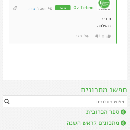
Oz Telem
מחבר
השב ל
צירה
חיובי
בהצלחה
הגב
0
חפשו מתכונים
ספר הכרובית
מתכונים לראש השנה