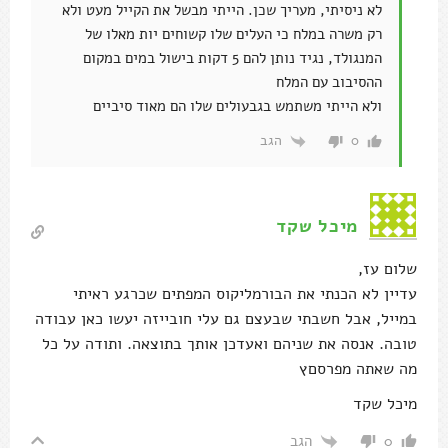
לא ניסיתי, מעריך שכן. הייתי מבשל את הקייל מעט ולא
רק משרה במלח כי העלים שלו קשוחים יות מאלו של
המנגולד, נגיד נותן להם 5 דקות בישול במים במקום
ההסיבוב עם המלח
ולא הייתי משתמש בגבעולים שלו הם מאוד סיביים
הגב
0
מיכל שקד
שלום עז,
עדיין לא הכנתי את הבורמליקוס המפתים שכרגע ראיתי
במייל, אבל חשבתי שבעצם גם עלי חובייזה יעשו כאן עבודה
טובה. אנסה את שניהם ואעדכן אותך בתוצאה. ותודה על כל
מה שאתה מפרסםץ
מיכל שקד
הגב
0