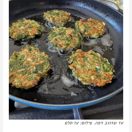
עד שזהוב ויפה. צילום: עז תלם