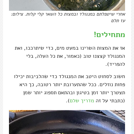
אחרי שיטפלתם במנגולד ובמצות כל השאר קלי קלות. צילום:
עז תלם
מתחילים!
אז את המצות השרינו במעט מים, כדי שיתרככו, ואת
המנגולד קצצנו טוב (כאמור, את כל העלה, בלי
להפריד).
חשוב לסחוט היטב את המנגולד כדי שהלביבות יכילו
פחות נוזלים. ככל שהתערובת יותר רטובה, כך היא
תצטרך יותר זמן בטיגון ובהתאם תספוג יותר שמן
(כתבתי על זה
מדריך שלם
).