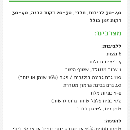
30-40 לביבות, חלבי, 20-30 דקות הכנה, 30-40
דקות זמן כולל
מצרכים:
ללביבות:
6 מצות
4 ביצים גדולות
1 צרור מנגולד, שטוף היטב
110 גרם גבינה בולגרית / פטה (16% שומן או יותר)
40 גרם גבינת פרמזן מגוררת
1-2 כפיות מלח
1/2 כפית פלפל שחור גרוס (רשות)
שמן זית, לטיגון רדוד
להגשה:
שמנת חמוצה 15% או יוגורט יווני סמיך או צזיקי ביתי