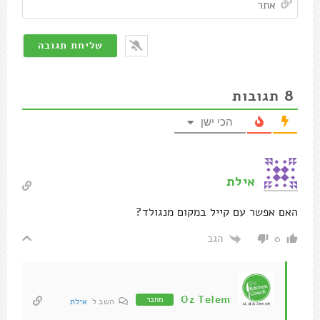
8
תגובות
הכי ישן
אילת
האם אפשר עם קייל במקום מנגולד?
הגב
0
Oz Telem
מחבר
השב ל
אילת