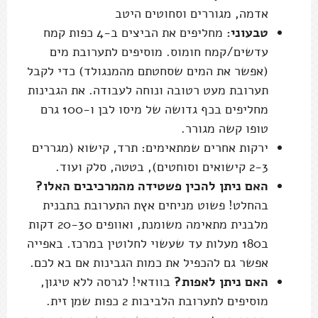
אדמה, מגוררים וסחוטים היטב
טבעוני:
מחליפים את הביצים ב-4 כפות קמח
עדשים/קמח חומוס. מוסיפים לתערובת מים
(אפשר את המים שסחטתם מהמנגולד) כדי לקבל
תערובת מעט רטובה ונוחה לעבודה. את הגבינות
מחליפים בכף גדושה של מיסו לבן ו-100 גרם
טופו קשה מגורר.
ירקות אחרים שמתאימים: תרד, קישוא (מגררים
2-3 קישואים וסוחטים), בטטה, סלק ועוד.
האם ניתן להכין פשטידה מהמרכיבים האלו?
בהחלט! פשוט מניחים אץת התערובת בתבנית
מלבנית מתאימה משומנת, ואוופים 20-30 דקות
ב180 מעלות עד שעשוי לחלוטין במרכז. באפייה
אפשר גם להכפיל את כמות הגבינות אם בא לכם.
האם ניתן לאפות?
בוודאי! לגרסה ללא טיגון,
מוסיפים לתערובת הלביבות 2 כפות שמן זית.