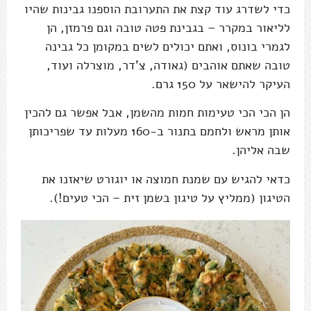
כדי לשדרג עוד קצת את התערובת הוספנו גבינות שהיו
לליאור במקרר – בגבינת פטה טובה וגם פרמזן, הן
לגמרי בונוס, ואתם יכולים לשים במקומן כל גבינה
טובה שאתם אוהבים (גאודה, צ'דר, מוצרלה ועוד,
העיקר להישאר על 150 גרם.
הן הכי הכי טעימות חמות מהשמן, אבל אפשר גם להכין
אותן מראש ולחמם בתנור ב-160 מעלות עד שפריכותן
שבה אליהן.
כדאי להגיש עם שמנת חמוצה או יוגורט שיאזנו את
הטיגון (ממליץ על טיגון בשמן זית – הכי טעים!).