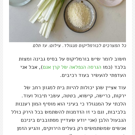
כל המצרכים לבורמליקוס מנגולד. צילום: עז תלם
חשוב לומר שיש בורמליקוס על בסיס גבינה ומצות
בלבד (כמו
הגרסה הנפלאה של קרן אגם
), אבל אני
העדפתי להעשיר בעוד רכיבים.
עוד אציין שהן יכולות להיות בית למגוון רחב של
ירקות, כרישה, קישוא, בטטה, עשבי תיבול ועוד.
הלכתי על המנגולד כי בעיני הוא מוסיף המון רעננות
בלביבות, וגם כי זו הזדמנות להשתמש בכל הירק כולל
הגבעול הלבן (אני יודע שעדיין מסתובבים ביניכם
אנשים שמשתמשים רק בעלים הירוקים, והגיע הזמן