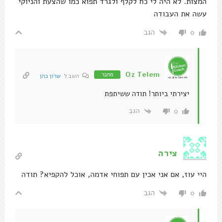
המצות. לא היה לי כח לקלף ולגרד תפוא כמו שהצעת והניוקי
עשה את העבודה
הגב
0
Oz Telem
מחבר
השב ל
שרון כהן
יצירתי ביותר! תודה ששיתפת
הגב
0
צירה
היי עוז, אם אני אכין עם תפוחי אדמה, אוכל להקפיא? תודה
הגב
0