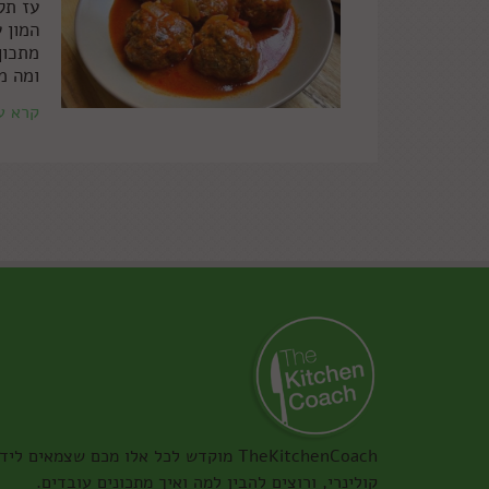
עז תל
המון ע
מתכון
ומה מ
קרא ע
TheKitchenCoach מוקדש לכל אלו מכם שצמאים ליד
קולינרי, ורוצים להבין למה ואיך מתכונים עובדים.