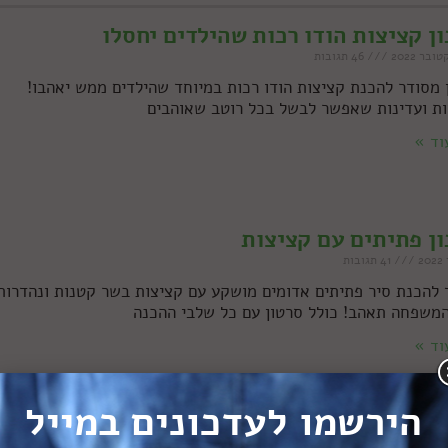
ן קציצות הודו רכות שהילדים יחסלו
46 תגובות
 מסודר להכנת קציצות הודו רכות במיוחד שהילדים ממש יאהבו!
ות ועדינות שאפשר לבשל בכל רוטב שאוהבים
וד »
ן פתיתים עם קציצות
41 תגובות
 להכנת סיר פתיתים אדומים מושקע עם קציצות בשר קטנות ונהדרות
משפחה תאהב! כולל סרטון עם כל שלבי ההכנה
וד »
הירשמו לעדכונים במייל
ות עדשים טבעוניות הכי טעימות בעולם