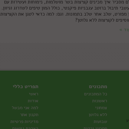
ם מסביר איך מכינים קציצות בשר מושלמות, נימוחות ועשירות עם
שבי תיבול ברוטב עגבניות פיקנטי, כולל המון טיפים לשדרוג וגיוון.
 מפורט, שלב אחר שלב בתמונות. וגם: למה כדאי לטגן את הקציצות
וסיפים לקציצות ללא גלוטן?
וד »
מתכונים
תפריט כללי
כל המתכונים
ראשי
ראשונות
אודות
צמחוני
למה אני מבשל
ללא גלוטן
תקנון אתר
ע
שבועות
מדיניות פרטיות
מתכוני ירקות
הצהרת נגישות