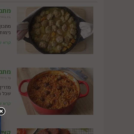
מתכו
24 באוקטובר 2022
מתכון
נימוח
קרא ע
מתכו
19 ביולי 2022
מדריך
שכל ה
קרא ע
קציצ