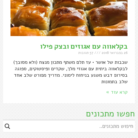
בקלאווה עם אגוזים ובצק פילו
26 בפברואר 2018
57 תגובות
שכבות של אושר • עז תלם משתף מתכון מנצח (ולא מסובך)
לבקלאווה ביתית עם אגוזי מלך, שקדים ופיסטוקים, ספוגה
בסירופ דבש משגע בניחוח לימוני. מדריך מפורט שלב אחד
שלב בתמונות
קרא עוד »
חפשו מתכונים