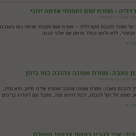
דליה • ממרח שום ותפוחי אדמה יווני
9 תגובות
 קל ומהיר להכנת סקורדליה – ממרח שום ותפוחי אדמה כמו בטברנו
 טבעוני, ללא גלוטן וכולל סרטון עם שלבי הכנה
וד »
ן פאבה: ממרח אפונה צהובה כמו ביוון
34 תגובות
ך להכנת פאבה: ממרח אפונה צהובה שמגיע אלינו מיוון. הוא מזין,
, ממש זול וקל להכנה, ויכול להיות מנה, מטבל וגם לשדרג כריכים
וד »
יך: איך להכין רטטוי צרפתי מושלם