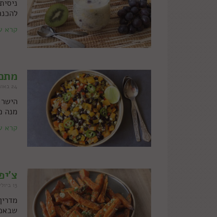
ניסית
להכנת
קרא ע
מתכו
24 באוגוסט 2022
הישר 
מנה מ
קרא ע
צ'יפ
13 ביולי 2022
מדריך
שבאמת