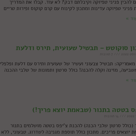
ם להכין פניני טפיוקה וקיבלתם דבק? לא עוד. קבלו את המדריך
 פניני טפיוקה עדינות ומתכון לקינוח עם קרם קוקוס ופירות טריים
וד »
ן סוקוטש – תבשיל שעועית, תירס ודלעת
7 תגובות
מאמריקה: תבשיל צבעוני ועשיר של שעועית ותירס עם דלעת ופלפלים
שביעה, מזינה וקלה להכנה! כולל סרטון ותמונות של שלבי ההכנה
וד »
ס בטטה בתנור (שבאמת יוצא פריך!)
14 תגובות
 (כולל סרטון שלבי הכנה) להכנת צ'יפס בטטה מושלמים בתנור
 יוצאים פריכים. מתכון כולל תוספת מגניבה לשדרוג. טבעוני, ללא