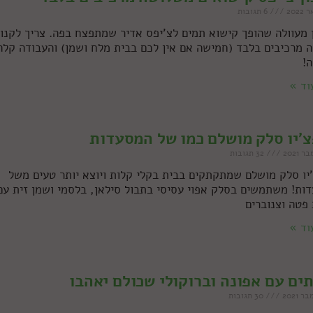
6 תגובות
 מעוולה שהופך קישוא תמים לצ'יפס אדיר שמתפצח בפה. צריך לקנו
 מרכיבים בלבד (חמישה אם אין לכם בבית מלח ושמן) והעבודה קלה
ה!
וד »
'יו סלק מושלם כמו של המסעדות
32 תגובות
יו סלק מושלם שמתקתקים בבית בקלי קלות ויוצא יותר טעים משל
ות! משתמשים בסלק אפוי עסיסי בתבול סילאן, בלסמי ושמן זית עם
 פטה וצנוברים
וד »
ים עם אפונה וברוקולי שכולם יאהבו
30 תגובות