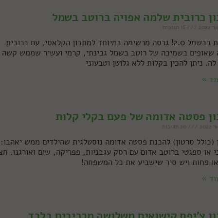
ן כרובית שלמה אפויה ברוטב בשמל
16 תגובות
כרובית בבשמל 2.0! גרסה מרשימה במיוחד למתכון הקלאסי, עם כרובית
שאופים בשמיכה של רוטב בשמל גבינתי, קרמי ועשיר שממש קשה
ה. ניתן להכין בקלות ללא גלוטן וטבעוני
וד »
ן פסטה אדומה של פעם בקלי קלות
20 תגובות
 (כולל סרטון) להכנת פסטה אדומה נוסטלגית שהילדים ממש יאהבו:
י או ספגטי ברוטב אדום עם רסק עגבניות, פפריקה, שום ואורגנו. חצ
ו פחות ויש סיר שישביע את כל המשפחה!
וד »
ן צ'יפס קישואים משלושה מרכיבים בלבד