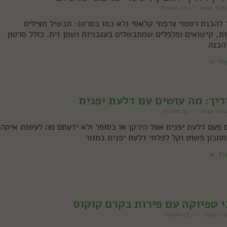
40 תגובות
 להכנת רטטוי צרפתי קלאסי (לא כמו בסרט): תבשיל חצילים
ות, קישואים ופלפלים שמתבשלים בעגבניות ושמן זית. כולל סרטון
הכנה
וד »
יך: מה עושים עם דלעת יפנית
19 תגובות
 פעם דלעת יפנית אצל הירקן או בסופר ולא ידעתם מה לעשות איתה
מתכון פשוט וקל לפלחי דלעת יפנית בתנור
וד »
י טפיוקה עם פירות בקרם קוקוס
47 תגובות