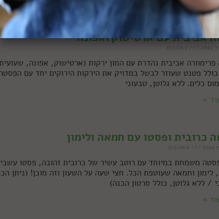
וד »
 אביבית עם ארטישוק ואפונה
2 תגובות
פרימוורה אביבית נהדרת עם המון ירקות (ארטישוק, אפונה, שעועית
 כולל פטנט שעוזר לבשל במדויק את הירקות הירוקים יחד עם הפסטה
ום כלים. ללא גלוטן, טבעוני
וד »
 כרובית ופסטו עם חמאה ולימון
6 תגובות
סטה משמחת במיוחד עם רוטב עשיר של כרובית זהובה, פסטו עשבי
, לימון וחמאה שעוטפת הכל. חצי שעה על השעון וזה מוכן! (ניתן הכי
י / ללא גלוטן, כולל סרטון הכנה)
וד »