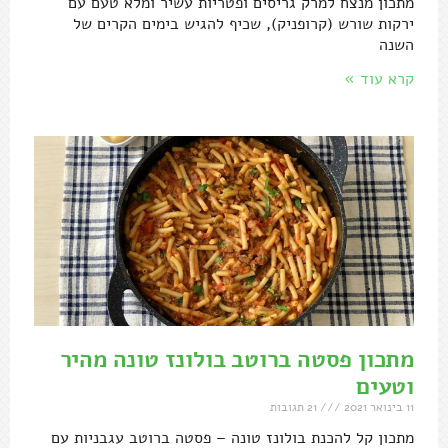
מתכון מנצח למרק גריסים ופטריות עשיר ומלא טעם עם
ירקות שורש (קרופניק), שכיף להגיש בימים הקרים של
השנה
קרא עוד »
מתכון פסטה ברוטב בולונז טונה מהיר
וטעים
11 בינואר 2021
21 תגובות
מתכון קל להכנת בולונז טונה – פסטה ברוטב עגבניות עם