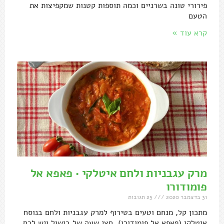
פירורי טונה בשרניים וכמה תוספות קטנות שמקפיצות את
הטעם
קרא עוד »
מרק עגבניות ולחם איטלקי • פאפא אל
פומודורו
31 בדצמבר 2020
25 תגובות
מתכון קל, מנחם וטעים בטירוף למרק עגבניות ולחם בנוסח
איטלקי (פאפא אל פומודורו). חצי שעה של בישול ויש לכם