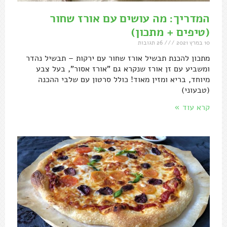
המדריך: מה עושים עם אורז שחור
(טיפים + מתכון)
10 במרץ 2021
26 תגובות
מתכון להכנת תבשיל אורז שחור עם ירקות – תבשיל נהדר
ומשביע עם זן אורז שנקרא גם "אורז אסור", בעל צבע
מיוחד, בריא ומזין מאוד! כולל סרטון עם שלבי ההכנה
(טבעוני)
קרא עוד »