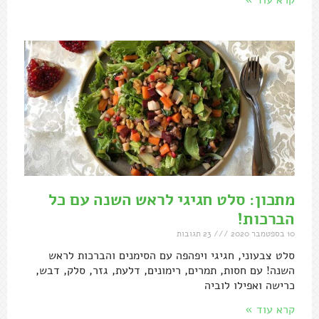
מתכון: סלט חגיגי לראש השנה עם כל
הברכות!
10 בספטמבר 2020
23 תגובות
סלט צבעוני, חגיגי ויפהפה עם הסימנים והברכות לראש
השנה! עם חסות, תמרים, רימונים, דלעת, גזר, סלק, דבש,
כרישה ואפילו לוביה
קרא עוד »