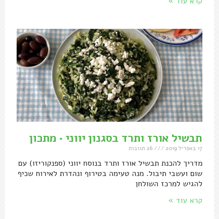
קרא עוד »
תבשיל אורז ותרד בסגנון יווני • מתכון
17 באפריל 2019
26 תגובות
מדריך להכנת תבשיל אורז ותרד בנוסח יווני (ספנקוריזו) עם
שום ועשבי תיבול. מנה טעימה בטירוף ונהדרת לאירוח שכיף
להגיש למרכז השולחן
קרא עוד »