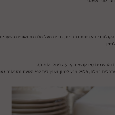
ת. מניחים את הקולורבי והלפתות בתבנית, זורים מעל מלח גס ואופים כשעתיים
וטין.
ו קוצצים 3-4 גבעולי שמיר).
תבלים במלח, פלפל מיץ לימון ושמן זית לפי הטעם ומגישים (או