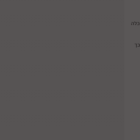
כלה
כך