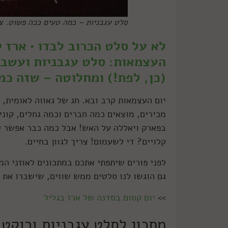
סלט עגבניות – כמה טעים ככה פשוט. ציל
לא על סלט הכרוב לבדו • ארז 
העצמאות: סלט עגבניות ועשבי 
(כן, לפת!) ומחלוטה – שזה כמ
יום העצמאות קרב ובא. חג של גאווה לאומית,
מכירים, מוצאים כמה חברים וכמה גחלים, קוני
בפארק ויאללה על האש! אבל כמה כבר אפשר לא
קלויים? די לשעמום! צריך לגוון בחיים.
לפני פורים שיתפתי אתכם במתכונים לאוזני ה
גם הוגשו לנו סלטים ממש שווים, שישברו את
>>
יום קסום בסדנה של ארז בגליל
מתכון לסלט עגבניות ורוקט