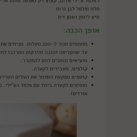
1 פלפל צ'ילי אדום, קצוץ דק (אפשר פחות או יותר לפי הטעם)
מלח ופלפל לבן גרוס
מיץ לימון ושמן זית
אופן הכנה:
מחממים תנור ל-220 מעלו
עד שהקליפה זהובה והירקות התרככו לחל
מוציאים ונותנים להם להתקרר.
קולפים, מעבירים לקערה.
קוטפים מפקעת השומר את העלים הטריים והרעננים (א
מוסיפים לקערה ביחד עם פלפל הצ'ילי. מ
אורזים).