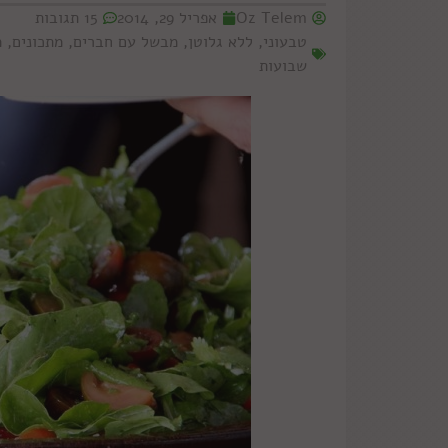
Oz Telem
אפריל 29, 2014
15 תגובות
טבעוני
,
ללא גלוטן
,
מבשל עם חברים
,
מתכונים
,
מ
שבועות