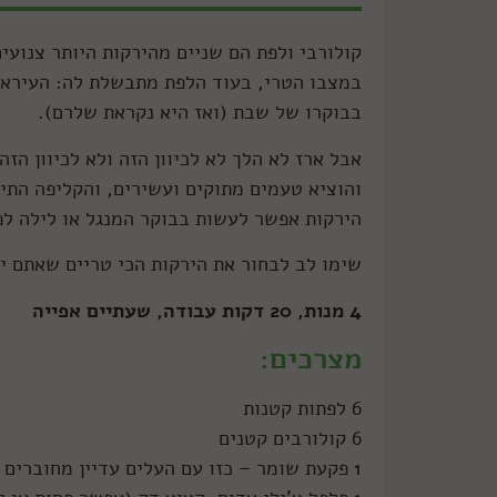
קולורבי ולפת הם שניים מהירקות היותר צנוע
במצבו הטרי, בעוד הלפת מתבשלת לה: העיראק
בבוקרו של שבת (ואז היא נקראת שלרם).
אבל ארז לא הלך לא לכיוון הזה ולא לכיוון ה
והוציא טעמים מתוקים ועשירים, והקליפה התיי
הירקות אפשר לעשות בבוקר המנגל או לילה לפנ
שימו לב לבחור את הירקות הכי טריים שאתם יכ
4 מנות, 20 דקות עבודה, שעתיים אפייה
מצרכים:
6 לפתות קטנות
6 קולורבים קטנים
1 פקעת שומר – כזו עם העלים עדיין מחוברים אליה