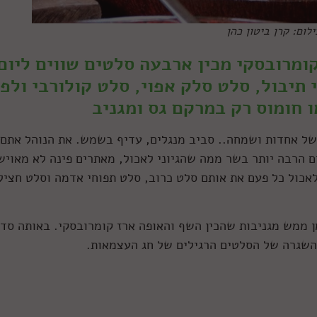
ום: קרן ביטון כהן
קומרובסקי מכין ארבעה סלטים שווים ליום
תיבול, סלט סלק אפוי, סלט קולורבי ולפ
ו חומוס רק במרקם גס ומגניב
 של אחדות ושמחה.. סביב מנגלים, עדיף בשמש. את הנוהל אתם
ם הרבה יותר בשר ממה שהגיוני לאכול, מאתרים פינה לא מאויש
כול כל פעם את אותם סלט כרוב, סלט תפוחי אדמה וסלט חציל
מן ממש מגניבות שהכין השף והאופה ארז קומרובסקי. באותה סד
 השגרה של הסלטים הרגילים של חג העצמאות.