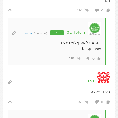
ועוד?
הגב
0
Oz Telem
מחבר
השב ל
איילת
מוזמנת להוסיף לפי הטעם
שמח שאבת!
הגב
0
חיה
רעיון פצצה.
הגב
0