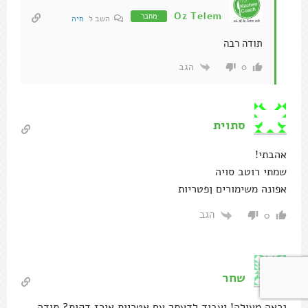
Oz Telem
מחבר
השב ל
חיה
תודה רבה
הגב
0
סתוית
אהבתי!
שמתי רוטב סויה
אפונה משימורים ןפטריות
הגב
0
שחר
נראה מעולה! יעבוד לדעתך עם אטריות אורז דקות? תודה