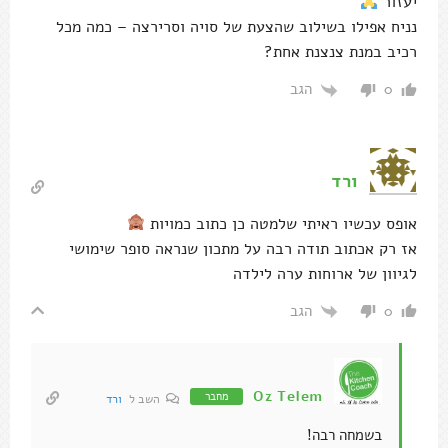
יעזור
נניח אפילו בשילוב שהצעת של סויה וסרירצה – כמה מכל
רכיב במנת צנצנת אחת?
הגב
0
ורד
אופס עכשיו ראיתי שלמטה כן כתוב כמויות
אז רק אכתוב תודה רבה על מתכון שנראה סופר שימושי
לגיוון של ארוחות ערה לילדה
הגב
0
Oz Telem
מחבר
השב ל
ורד
בשמחה רבה!