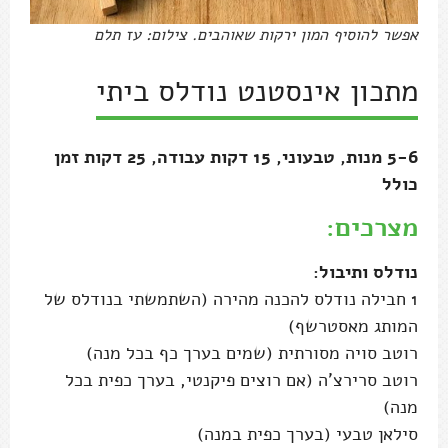
אפשר להוסיף המון ירקות שאוהבים. צילום: עז תלם
מתכון אינסטנט נודלס ביתי
5-6 מנות, טבעוני, 15 דקות עבודה, 25 דקות זמן
כולל
מצרכים:
נודלס ותיבול:
1 חבילה נודלס להכנה מהירה (השתמשתי בנודלס של
המותג מאסטרשף)
רוטב סויה מסורתית (שמים בערך כף בכל מנה)
רוטב סרירצ'ה (אם רוצים פיקנטי, בערך כפית בכל
מנה)
סילאן טבעי (בערך כפית במנה)