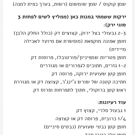
שמן קוקוס / שמן שומשום (רשות, בערך כפית למנה)
ירקות ששמתי במנות כאן (ממליץ לשים לפחות 3
סוגי ירק):
2-3 גבעולי בצל ירוק, קצוצים דק (כולל החלק הלבן)
חופן אפונה מוקפאת (מופשרת אם מיועד לאכילה
מיידית)
חופן פטריות שמפיניון/פורטובלו, פרוסות דק
1-2 גזרים, חתוכים לגפרורים או מגוררים
חופן קטן שעועית ירוקה, פרוסה דק
חתיכה קטנה של שורש ג'ינג'ר, קצוצה דק או מגוררת
ראש קטן ברוקולי, חתוך לתפרחות ופרוס דק
עוד רעיונות:
1 גבעול סלרי, קצוץ דק
1/4 כרובית, פרוסה דק או קצוצה
חופן קטן נבטי שעועית (נבטים סיניים)
חופן עלי בייבי תרד