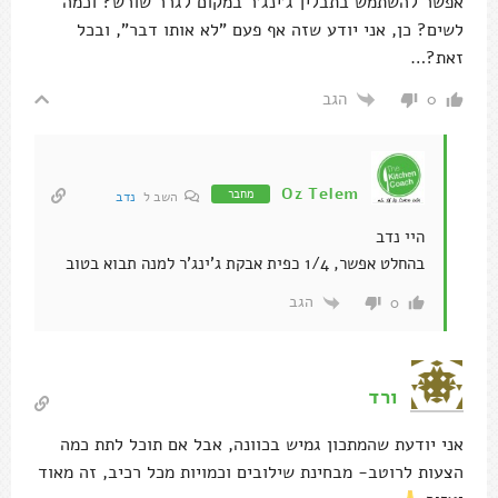
אפשר להשתמש בתבלין ג'ינג'ר במקום לגרר שורש? וכמה
לשים? כן, אני יודע שזה אף פעם "לא אותו דבר", ובכל
זאת?…
הגב
0
Oz Telem
מחבר
השב ל
נדב
היי נדב
בהחלט אפשר, 1/4 כפית אבקת ג'ינג'ר למנה תבוא בטוב
הגב
0
ורד
אני יודעת שהמתכון גמיש בכוונה, אבל אם תוכל לתת כמה
הצעות לרוטב- מבחינת שילובים וכמויות מכל רכיב, זה מאוד