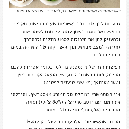
כשהחיתוכים מאחוריכם נשאר רק להרכיב. צילום: עז תלם
זו עדות לכך שמדובר באטריות שעברו בישול מקדים
במפעל ואז טוגנו בשמן עמוק על מנת לשמר אותן
ולהעניק להן את היכולות לספוג נוזלים ולהתרכך
(חזרה) למצב מבושל תוך 2-3 דקות של השרייה במים
רותחים בלבד.
הפיצוח הזה של אינסטנט נודלס, כלומר אטריות להכנה
מהירה, פותח בשנות ה-50 של המאה הקודמת ביפן
ו/או טאיוואן (יש שני טוענים לפטנט).
אני השתמשתי בנודלס של המותג מאסטרשף, ותיבלתי
את המנה עם רוטב סרירצ'ה (80% צ'ילי) וסויה
מסורתית (46% פולי סויה) של המותג.
מכיוון שהאטריות האלו עברו בישול, הן למעשה