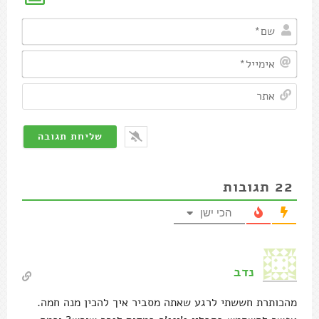
שם*
אימיי
אתר
22
תגובות
הכי ישן
נדב
מהכותרת חששתי לרגע שאתה מסביר איך להכין מנה חמה.