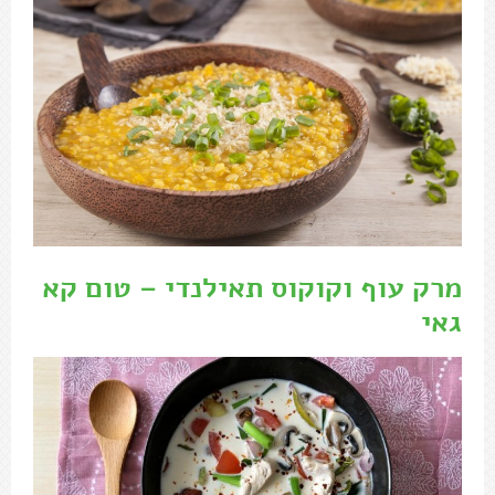
מרק עוף וקוקוס תאילנדי – טום קא
גאי