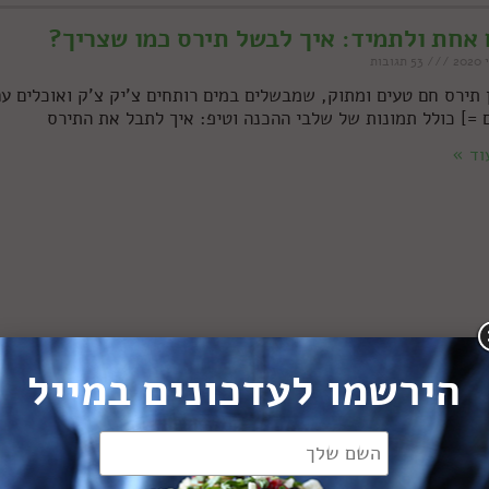
אחת ולתמיד: איך לבשל תירס כמו שצריך?
53 תגובות
 תירס חם טעים ומתוק, שמבשלים במים רותחים צ'יק צ'ק ואוכלים ע
ם =] כולל תמונות של שלבי ההכנה וטיפ: איך לתבל את התירס
וד »
הירשמו לעדכונים במייל