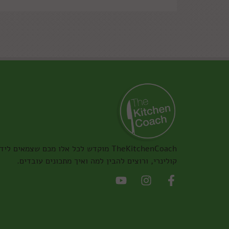
TheKitchenCoach מוקדש לכל אלו מכם שצמאים ליד
קולינרי, ורוצים להבין למה ואיך מתכונים עובדים.