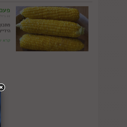
פעם 
22 ביולי 2020
מתכון
הידיי
קרא ע