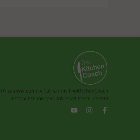
TheKitchenCoach מוקדש לכל אלו מכם שצמאים ליד
קולינרי, ורוצים להבין למה ואיך מתכונים עובדים.