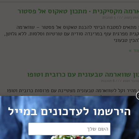
רמה מקסיקנית • מתכון טאקוס אל פסטור
5 תגובות
 מתאים למטבח הביתי להכנת טאקוס אל פסטור – שווארמה
נית מפרגית עוף במרינדה סודית עם טורטיות וסלסות. ללא גלוטן,
הכין טבעוני
וד »
ן שווארמה טבעונית עם כרובית וטופו
8 תגובות
 מהיר וקל לשווארמה טבעונית מצטיינת עם פרוסות כרובית וטופו
ת ועסיסיות בתיבול מנצח. כדאי להגיש עם טחינה ועוד סלטים
ים
הירשמו לעדכונים במייל
וד »
יך: איך להכין שווארמה ביתית מושלמת