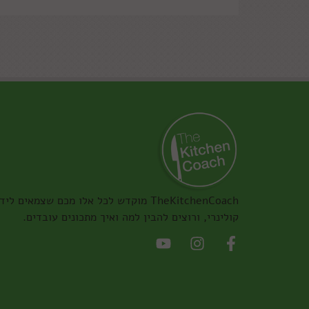
TheKitchenCoach מוקדש לכל אלו מכם שצמאים ליד
קולינרי, ורוצים להבין למה ואיך מתכונים עובדים.