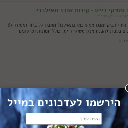
 סטיקי רייס • קינוח אורז תאילנדי
47 תגובות
קינוח אורז דביק ומנגו ממש כמו בתאילנד! מתכון קל ברור ומסודר (6
ים בלבד) להכנת מנגו סטיקי רייס, כולל תמונות וסרטונים
וד »
הירשמו לעדכונים במייל