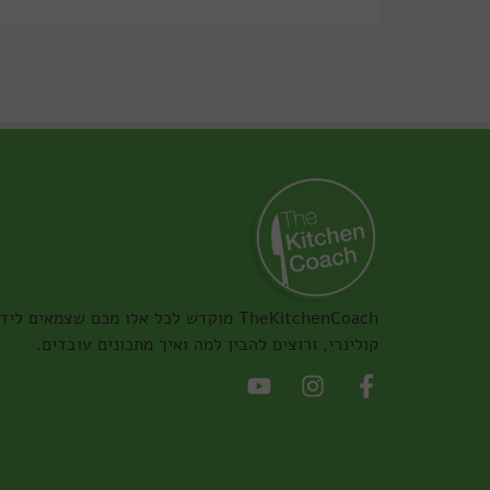
TheKitchenCoach מוקדש לכל אלו מכם שצמאים ליד
קולינרי, ורוצים להבין למה ואיך מתכונים עובדים.