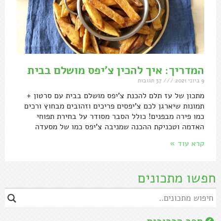
המדריך: איך להכין צ'יפס מושלם בבית
9 ביוני 2021
37 תגובות
מתכון של עז תלם להכנת צ'יפס מושלם בבית עם סרטון +
תמונות שיארגן לכם צ'יפסים פריכים וזהובים מבחוץ ורכים
כמו פירה מבפנים! כולל הסבר מסודר על בחירת תפוחי
האדמה וטכניקת ההכנה שמניבה צ'יפס כמו של מסעדה
קרא עוד »
חפשו מתכונים