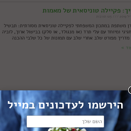
ך: פקיילה טוניסאית של מאמות
125 תגובות
רן משתפת במתכון המשפחתי לפקיילה טוניסאית מסורתית: תבשיל
גיגי ומיוחד עם עלי תרד (או מנגולד, או סלק) בבישול ארוך, לוביה
 מדריך מפורט שלב אחרי שלב עם תמונות של כל שלבי ההכנה
וד »
הירשמו לעדכונים במייל