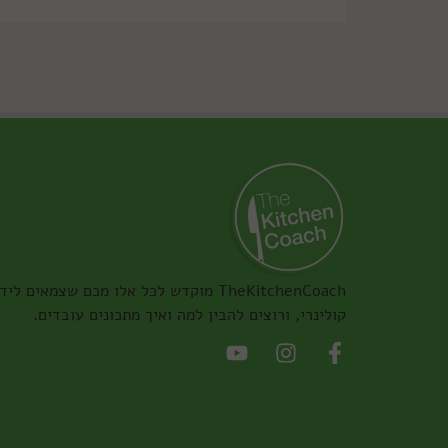
TheKitchenCoach מוקדש לכל אלו מכם שצמאים ליד
קולינרי, ורוצים להבין למה ואיך מתכונים עובדים.