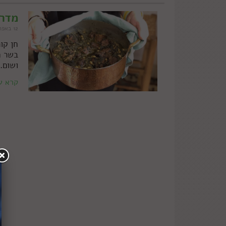
מדרי
12 באפריל 2019
חן קו
בשר ח
ושום.
קרא ע