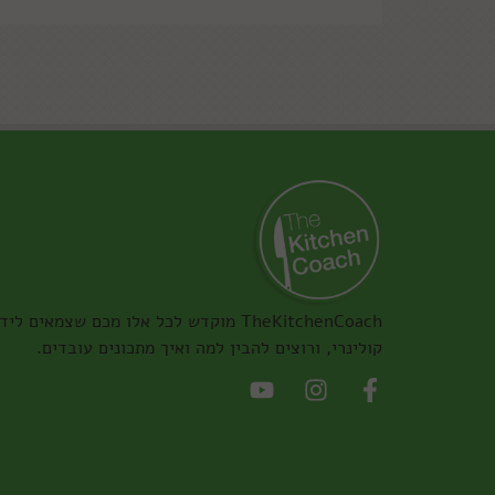
TheKitchenCoach מוקדש לכל אלו מכם שצמאים ליד
קולינרי, ורוצים להבין למה ואיך מתכונים עובדים.