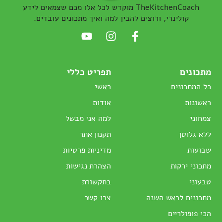
TheKitchenCoach מוקדש לכל אלו מכם שצמאים לידע
קולינרי, ורוצים להבין למה ואיך מתכונים עובדים.
מתכונים
תפריט כללי
כל המתכונים
ראשי
ראשונות
אודות
צמחוני
למה אני מבשל
ללא גלוטן
תקנון אתר
שבועות
מדיניות פרטיות
מתכוני ירקות
הצהרת נגישות
טבעוני
בתקשורת
מתכונים לראש השנה
צרו קשר
הכי פופולריים