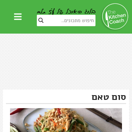
סום טאם