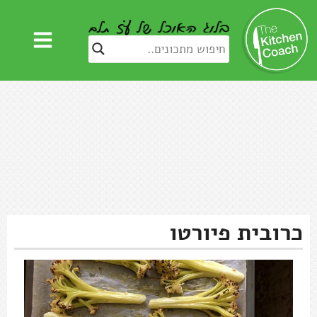
כרובית פיורטו