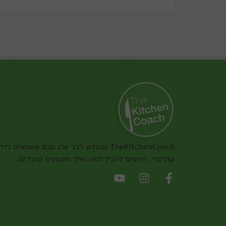
TheKitchenCoach מוקדש לכל אלו מכם שצמאים ליד
קולינרי, ורוצים להבין למה ואיך מתכונים עובדים.