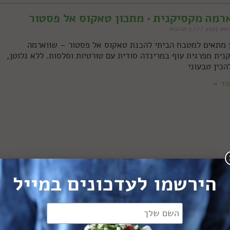
רמה מקסיקנית • מתכון טאקוס אל פסטור
5 תגובות
 מתאים למטבח הביתי להכנת טאקוס אל פסטור – שווארמה
נית מפרגית עוף במרינדה סודית עם טורטיות וסלסות. ללא גלוטן,
הכין טבעוני
וד »
הירשמו לעדכונים במייל