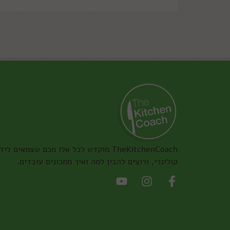
TheKitchenCoach מוקדש לכל אלו מכם שצמאים ליד
קולינרי, ורוצים להבין למה ואיך מתכונים עובדים.