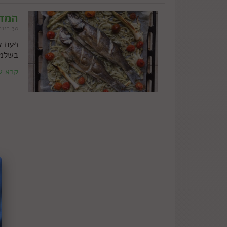
המדר
30 בנובמבר 2018
פעם א
בשלמו
קרא ע