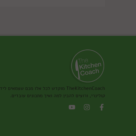
TheKitchenCoach מוקדש לכל אלו מכם שצמאים ליד
קולינרי, ורוצים להבין למה ואיך מתכונים עובדים.