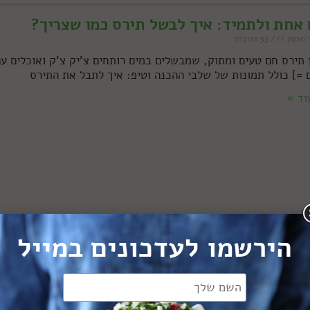
אחת ולתמיד: איך לבשל תירס כמו שצריך?
53 תגובות
 תירס חם טעים ומתוק, שמבשלים במים רותחים צ'יק צ'ק ואוכלים ע
ם =] כולל תמונות של שלבי ההכנה וטיפ: איך לתבל את התירס
וד »
הירשמו לעדכונים במייל