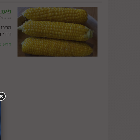
פעם 
22 ביולי 2020
מתכון
הידיי
קרא ע