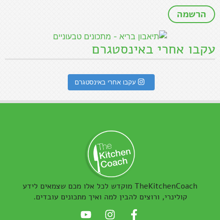
עקבו אחרי באינסטגרם
עקבו אחרי באינסטגרם
TheKitchenCoach מוקדש לכל אלו מכם שצמאים לידע
קולינרי, ורוצים להבין למה ואיך מתכונים עובדים.