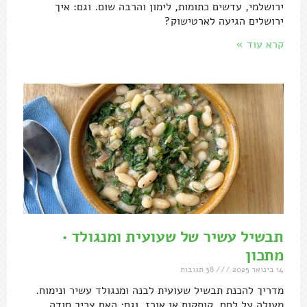
ירושלמי, עדשים כתומות, לימון והרבה שום. וגם: איך
ירושלים הגיעה לארטישוק?
קרא עוד »
תבשיל עשיר של שעועית ומנגולד •
מתכון
14 בינואר 2025
38 תגובות
מדריך להכנת תבשיל שעועית לבנה ומנגולד עשיר ונימוח.
מעולה על לחם, קוסקוס או אורז. וגם: האם צריך סודה