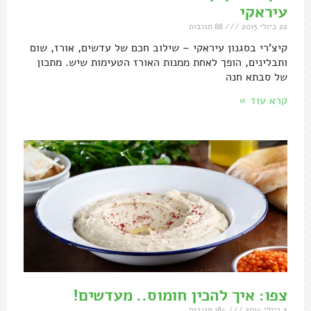
עיראקי
22 ביולי 2015
88 תגובות
קיצ'רי בסגנון עיראקי – שילוב חכם של עדשים, אורז, שום
ותבלינים, הופך לאחת ממנות האורז הטעימות שיש. מתכון
של סבתא חנה
קרא עוד »
צפו: איך להכין חומוס.. מעדשים!
3 ביולי 2014
184 תגובות